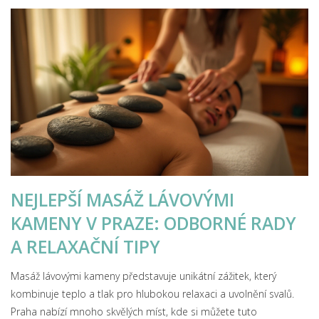
osobnímu přístupu. Naučte se, jak mohou pravidelné masáže
prostaty přispět k fyzickému i psychickému zdraví.
NEJLEPŠÍ MASÁŽ LÁVOVÝMI
KAMENY V PRAZE: ODBORNÉ RADY
A RELAXAČNÍ TIPY
Masáž lávovými kameny představuje unikátní zážitek, který
kombinuje teplo a tlak pro hlubokou relaxaci a uvolnění svalů.
Praha nabízí mnoho skvělých míst, kde si můžete tuto