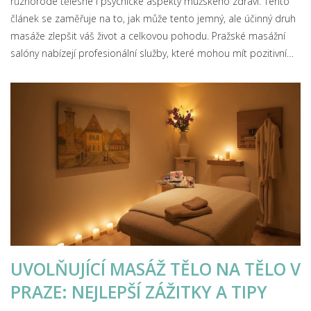
různorodé tělesné i psychické aspekty mužského zdraví. Tento
článek se zaměřuje na to, jak může tento jemný, ale účinný druh
masáže zlepšit váš život a celkovou pohodu. Pražské masážní
salóny nabízejí profesionální služby, které mohou mít pozitivní
dopad na vaši intimitu a vitalitu. Poznejte, jaký je průběh masáže,
jaké jsou její výhody a proč se stále více mužů tomuto procesu
otevřelo.
UVOLŇUJÍCÍ MASÁŽ TĚLO NA TĚLO V
PRAZE: NEJLEPŠÍ ZÁŽITKY A TIPY