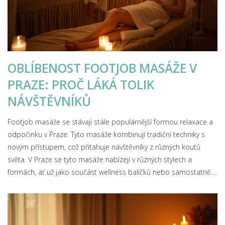
OBLÍBENOST FOOTJOB MASÁŽE V
PRAZE: PROČ LÁKÁ TOLIK
NÁVŠTĚVNÍKŮ
Footjob masáže se stávají stále populárnější formou relaxace a
odpočinku v Praze. Tyto masáže kombinují tradiční techniky s
novým přístupem, což přitahuje návštěvníky z různých koutů
světa. V Praze se tyto masáže nabízejí v různých stylech a
formách, ať už jako součást wellness balíčků nebo samostatně.
Tento článek se zabývá tím, proč jsou tyto masáže tak oblíbené
mezi obyvateli i turisty, a poskytuje užitečné rady pro výběr
správného místa.