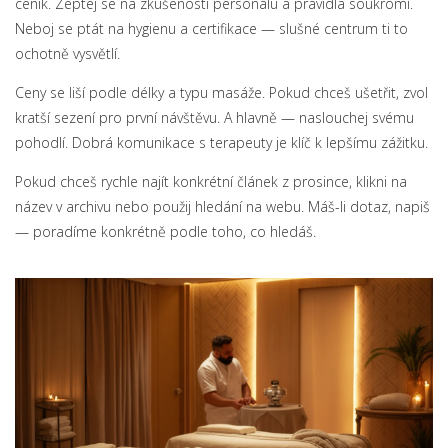
ceník. Zeptej se na zkušenosti personálu a pravidla soukromí.
Neboj se ptát na hygienu a certifikace — slušné centrum ti to
ochotně vysvětlí.
Ceny se liší podle délky a typu masáže. Pokud chceš ušetřit, zvol
kratší sezení pro první návštěvu. A hlavně — naslouchej svému
pohodlí. Dobrá komunikace s terapeuty je klíč k lepšímu zážitku.
Pokud chceš rychle najít konkrétní článek z prosince, klikni na
název v archivu nebo použij hledání na webu. Máš-li dotaz, napiš
— poradíme konkrétně podle toho, co hledáš.