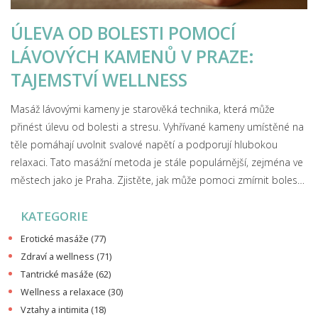
ÚLEVA OD BOLESTI POMOCÍ
LÁVOVÝCH KAMENŮ V PRAZE:
TAJEMSTVÍ WELLNESS
Masáž lávovými kameny je starověká technika, která může
přinést úlevu od bolesti a stresu. Vyhřívané kameny umístěné na
těle pomáhají uvolnit svalové napětí a podporují hlubokou
relaxaci. Tato masážní metoda je stále populárnější, zejména ve
městech jako je Praha. Zjistěte, jak může pomoci zmírnit bolesti
a zlepšit váš celkový blahobyt. Objevte tipy, jak si vybrat
KATEGORIE
nejlepšího terapeuta pro vaši lávovou masáž v Praze.
Erotické masáže
(77)
Zdraví a wellness
(71)
Tantrické masáže
(62)
Wellness a relaxace
(30)
Vztahy a intimita
(18)