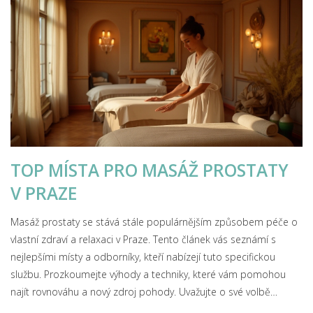
TOP MÍSTA PRO MASÁŽ PROSTATY
V PRAZE
Masáž prostaty se stává stále populárnějším způsobem péče o
vlastní zdraví a relaxaci v Praze. Tento článek vás seznámí s
nejlepšími místy a odborníky, kteří nabízejí tuto specifickou
službu. Prozkoumejte výhody a techniky, které vám pomohou
najít rovnováhu a nový zdroj pohody. Uvažujte o své volbě
masážního salonu a věnujte pozornost recenzím, prostředí i