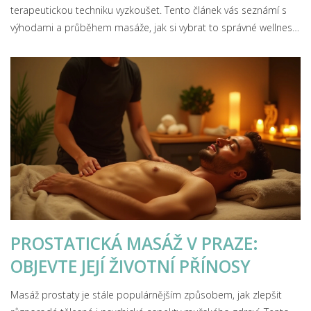
terapeutickou techniku vyzkoušet. Tento článek vás seznámí s
výhodami a průběhem masáže, jak si vybrat to správné wellness
centrum v Praze a co očekávat od této formy péče o tělo.
Přečtěte si také zajímavé tipy, jak si prožitek z masáže lávovými
kameny co nejvíce užít.
PROSTATICKÁ MASÁŽ V PRAZE:
OBJEVTE JEJÍ ŽIVOTNÍ PŘÍNOSY
Masáž prostaty je stále populárnějším způsobem, jak zlepšit