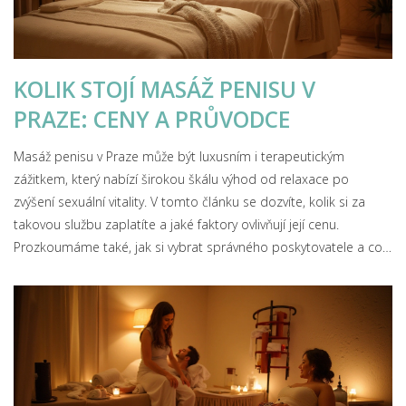
KOLIK STOJÍ MASÁŽ PENISU V
PRAZE: CENY A PRŮVODCE
Masáž penisu v Praze může být luxusním i terapeutickým
zážitkem, který nabízí širokou škálu výhod od relaxace po
zvýšení sexuální vitality. V tomto článku se dozvíte, kolik si za
takovou službu zaplatíte a jaké faktory ovlivňují její cenu.
Prozkoumáme také, jak si vybrat správného poskytovatele a co
očekávat od jednotlivých typů masáží. Pokud přemýšlíte, že
byste chtěli tuto službu vyzkoušet, tento článek vám poskytne
užitečné tipy a rady.