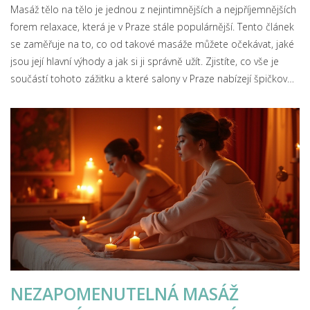
Masáž tělo na tělo je jednou z nejintimnějších a nejpříjemnějších
forem relaxace, která je v Praze stále populárnější. Tento článek
se zaměřuje na to, co od takové masáže můžete očekávat, jaké
jsou její hlavní výhody a jak si ji správně užít. Zjistíte, co vše je
součástí tohoto zážitku a které salony v Praze nabízejí špičkovou
kvalitu služeb. Taktéž se podíváme na tipy, jak si vybrat ten
správný salon a udělat si z masáže neopakovatelný zážitek.
NEZAPOMENUTELNÁ MASÁŽ