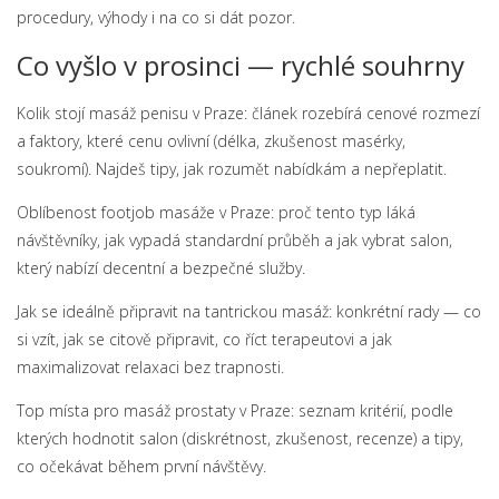
procedury, výhody i na co si dát pozor.
Co vyšlo v prosinci — rychlé souhrny
Kolik stojí masáž penisu v Praze: článek rozebírá cenové rozmezí
a faktory, které cenu ovlivní (délka, zkušenost masérky,
soukromí). Najdeš tipy, jak rozumět nabídkám a nepřeplatit.
Oblíbenost footjob masáže v Praze: proč tento typ láká
návštěvníky, jak vypadá standardní průběh a jak vybrat salon,
který nabízí decentní a bezpečné služby.
Jak se ideálně připravit na tantrickou masáž: konkrétní rady — co
si vzít, jak se citově připravit, co říct terapeutovi a jak
maximalizovat relaxaci bez trapnosti.
Top místa pro masáž prostaty v Praze: seznam kritérií, podle
kterých hodnotit salon (diskrétnost, zkušenost, recenze) a tipy,
co očekávat během první návštěvy.