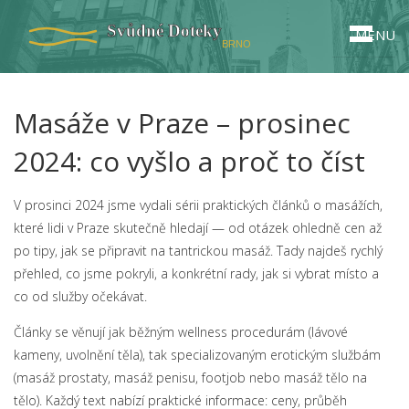
MENU
Masáže v Praze – prosinec
2024: co vyšlo a proč to číst
V prosinci 2024 jsme vydali sérii praktických článků o masážích,
které lidi v Praze skutečně hledají — od otázek ohledně cen až
po tipy, jak se připravit na tantrickou masáž. Tady najdeš rychlý
přehled, co jsme pokryli, a konkrétní rady, jak si vybrat místo a
co od služby očekávat.
Články se věnují jak běžným wellness procedurám (lávové
kameny, uvolnění těla), tak specializovaným erotickým službám
(masáž prostaty, masáž penisu, footjob nebo masáž tělo na
tělo). Každý text nabízí praktické informace: ceny, průběh