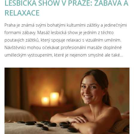
LESBICKÁ SHOW V PRAZE: ZÁBAVA A
RELAXACE
Praha je známá svými bohatými kulturními zážitky a jedinečnými
formami zábavy. Masáž lesbická show je jedním z těchto
poutavých zážitků, který spojuje relaxaci s vizuálním uměním.
Návštěvníci mohou očekávat profesionální masáže doplněné
uměleckým vystoupením, které je nejenom smyslné ale také
esteticky inspirativní. Tato forma show přitahuje návštěvníky z
celého světa, přičemž poskytuje neotřelou perspektivu a nový
rozměr k tradičním zážitkům. Pokud hledáte večer plný vzrušení
a odpočinku, tato show vás jistě nezklame.