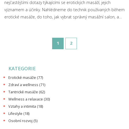
nejčastějšími dotazy týkajícími se erotických masáží, jejich
významem a účinky. Nahlédneme do technik používaných během
erotické masáže, do toho, jak vybrat správný masážní salon, a
také poradíme, jak se na takovou masáž připravit. Cílem je
poskytnout ucelený pohled na téma erotických masáží, aby jste
se mohli rozhodnout, zda je tento typ masáže pro vás to pravé.
1
2
KATEGORIE
Erotické masáže
(77)
Zdraví a wellness
(71)
Tantrické masáže
(62)
Wellness a relaxace
(30)
Vztahy a intimita
(18)
Lifestyle
(18)
Osobní rozvoj
(5)