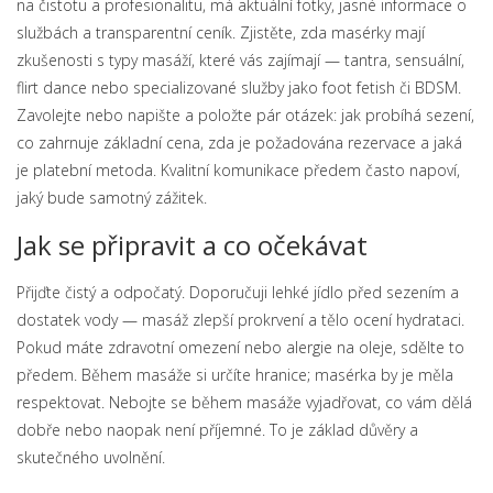
na čistotu a profesionalitu, má aktuální fotky, jasné informace o
službách a transparentní ceník. Zjistěte, zda masérky mají
zkušenosti s typy masáží, které vás zajímají — tantra, sensuální,
flirt dance nebo specializované služby jako foot fetish či BDSM.
Zavolejte nebo napište a položte pár otázek: jak probíhá sezení,
co zahrnuje základní cena, zda je požadována rezervace a jaká
je platební metoda. Kvalitní komunikace předem často napoví,
jaký bude samotný zážitek.
Jak se připravit a co očekávat
Přijďte čistý a odpočatý. Doporučuji lehké jídlo před sezením a
dostatek vody — masáž zlepší prokrvení a tělo ocení hydrataci.
Pokud máte zdravotní omezení nebo alergie na oleje, sdělte to
předem. Během masáže si určíte hranice; masérka by je měla
respektovat. Nebojte se během masáže vyjadřovat, co vám dělá
dobře nebo naopak není příjemné. To je základ důvěry a
skutečného uvolnění.