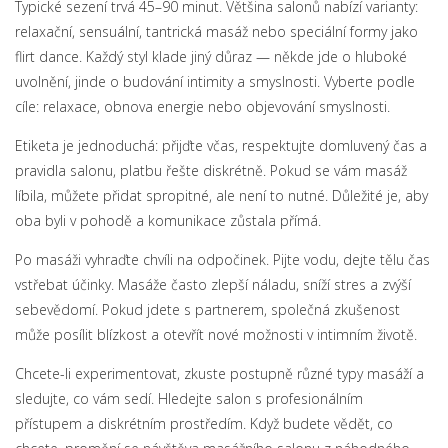
Typické sezení trvá 45–90 minut. Většina salonů nabízí varianty:
relaxační, sensuální, tantrická masáž nebo speciální formy jako
flirt dance. Každý styl klade jiný důraz — někde jde o hluboké
uvolnění, jinde o budování intimity a smyslnosti. Vyberte podle
cíle: relaxace, obnova energie nebo objevování smyslnosti.
Etiketa je jednoduchá: přijďte včas, respektujte domluvený čas a
pravidla salonu, platbu řešte diskrétně. Pokud se vám masáž
líbila, můžete přidat spropitné, ale není to nutné. Důležité je, aby
oba byli v pohodě a komunikace zůstala přímá.
Po masáži vyhraďte chvíli na odpočinek. Pijte vodu, dejte tělu čas
vstřebat účinky. Masáže často zlepší náladu, sníží stres a zvýší
sebevědomí. Pokud jdete s partnerem, společná zkušenost
může posílit blízkost a otevřít nové možnosti v intimním životě.
Chcete-li experimentovat, zkuste postupně různé typy masáží a
sledujte, co vám sedí. Hledejte salon s profesionálním
přístupem a diskrétním prostředím. Když budete vědět, co