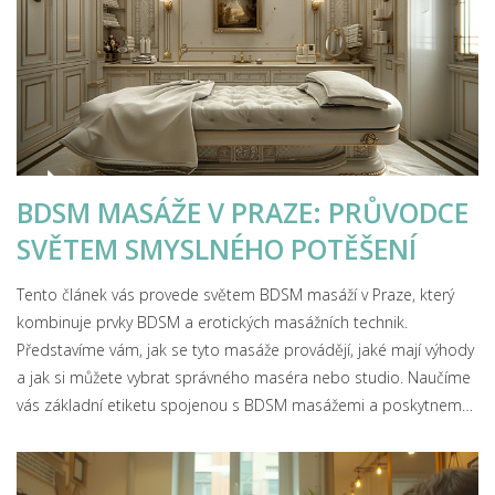
BDSM MASÁŽE V PRAZE: PRŮVODCE
SVĚTEM SMYSLNÉHO POTĚŠENÍ
Tento článek vás provede světem BDSM masáží v Praze, který
kombinuje prvky BDSM a erotických masážních technik.
Představíme vám, jak se tyto masáže provádějí, jaké mají výhody
a jak si můžete vybrat správného maséra nebo studio. Naučíme
vás základní etiketu spojenou s BDSM masážemi a poskytneme
tipy pro bezpečný a příjemný zážitek. Článek je určen pro
zvědavé jedince, kteří chtějí rozšířit své erotické horizonty.