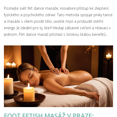
Poznejte svět flirt dance masáže, inovativní přístup ke zlepšení
fyzického a psychického zdraví. Tato metoda spojuje prvky tance
a masáže s cílem posílit tělo, uvolnit mysl a probudit vnitřní
energii. Je ideální pro ty, kteří hledají zábavné cvičení a relaxaci v
jednom. Flirt dance masáž přichází s širokou škálou benefitů
včetně redukce stresu a zlepšení flexibility.
FOOT FETISH MASÁŽ V PRAZE: