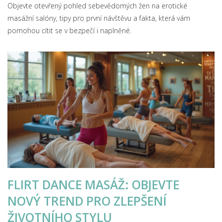
Objevte otevřený pohled sebevědomých žen na erotické
masážní salóny, tipy pro první návštěvu a fakta, která vám
pomohou cítit se v bezpečí i naplněné.
FLIRT DANCE MASÁŽ: OBJEVTE
NOVÝ TREND PRO ZLEPŠENÍ
ŽIVOTNÍHO STYLU