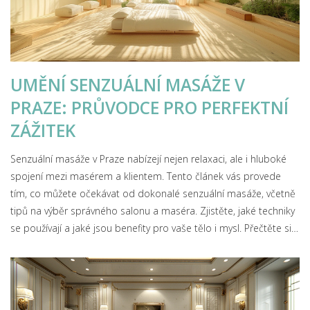
UMĚNÍ SENZUÁLNÍ MASÁŽE V
PRAZE: PRŮVODCE PRO PERFEKTNÍ
ZÁŽITEK
Senzuální masáže v Praze nabízejí nejen relaxaci, ale i hluboké
spojení mezi masérem a klientem. Tento článek vás provede
tím, co můžete očekávat od dokonalé senzuální masáže, včetně
tipů na výběr správného salonu a maséra. Zjistěte, jaké techniky
se používají a jaké jsou benefity pro vaše tělo i mysl. Přečtěte si
také, jak připravit své tělo a mysl před samotnou masáží.