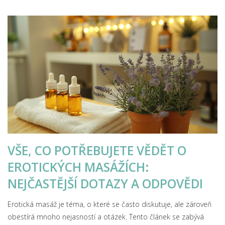
při výběru myslet. Pro ty, kteří hledají jedinečný způsob, jak se
odreagovat a nabít energii, je tento článek nepostradatelným
průvodcem.
VŠE, CO POTŘEBUJETE VĚDĚT O
EROTICKÝCH MASÁŽÍCH:
NEJČASTĚJŠÍ DOTAZY A ODPOVĚDI
Erotická masáž je téma, o které se často diskutuje, ale zároveň
obestírá mnoho nejasností a otázek. Tento článek se zabývá