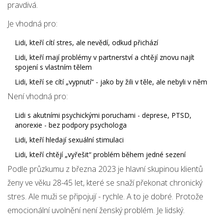
pravdivá.
Je vhodná pro:
Lidi, kteří cítí stres, ale nevědí, odkud přichází
Lidi, kteří mají problémy v partnerství a chtějí znovu najít
spojení s vlastním tělem
Lidi, kteří se cítí „vypnutí“ - jako by žili v těle, ale nebyli v něm
Není vhodná pro:
Lidi s akutními psychickými poruchami - deprese, PTSD,
anorexie - bez podpory psychologa
Lidi, kteří hledají sexuální stimulaci
Lidi, kteří chtějí „vyřešit“ problém během jedné sezení
Podle průzkumu z března 2023 je hlavní skupinou klientů
ženy ve věku 28-45 let, které se snaží překonat chronický
stres. Ale muži se připojují - rychle. A to je dobré. Protože
emocionální uvolnění není ženský problém. Je lidský.