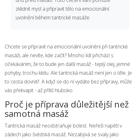
dnů před masáží. Toto cvičení vám pomůže
zklidnit mysl a připravit tělo na emocionální
uvolnění během tantrické masáže.
Chcete se připravit na emocionální uvolnění při tantrické
masáži, ale nevíte, kde začít? Mnoho lidí přichází s
očekáváním, že to bude jen další masáž - teplý olej, jemné
pohyby, trochu klidu. Ale tantrická masáž není jen o těle. Je
to cesta dovnitř. A když se do ní vydáte bez přípravy, může
vás překvapit - až příliš hluboko.
Proč je příprava důležitější než
samotná masáž
Tantrická masáž neodstraňuje bolest. Neřeší napětí v
zádech jako švédská masáž. Nezabývá se svaly jako