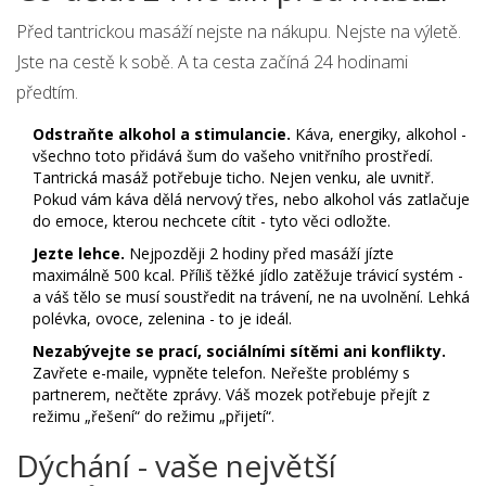
Před tantrickou masáží nejste na nákupu. Nejste na výletě.
Jste na cestě k sobě. A ta cesta začíná 24 hodinami
předtím.
Odstraňte alkohol a stimulancie.
Káva, energiky, alkohol -
všechno toto přidává šum do vašeho vnitřního prostředí.
Tantrická masáž potřebuje ticho. Nejen venku, ale uvnitř.
Pokud vám káva dělá nervový třes, nebo alkohol vás zatlačuje
do emoce, kterou nechcete cítit - tyto věci odložte.
Jezte lehce.
Nejpozději 2 hodiny před masáží jízte
maximálně 500 kcal. Příliš těžké jídlo zatěžuje trávicí systém -
a váš tělo se musí soustředit na trávení, ne na uvolnění. Lehká
polévka, ovoce, zelenina - to je ideál.
Nezabývejte se prací, sociálními sítěmi ani konflikty.
Zavřete e-maile, vypněte telefon. Neřešte problémy s
partnerem, nečtěte zprávy. Váš mozek potřebuje přejít z
režimu „řešení“ do režimu „přijetí“.
Dýchání - vaše největší