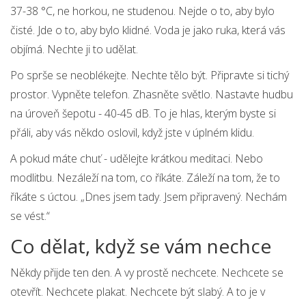
37-38 °C, ne horkou, ne studenou. Nejde o to, aby bylo
čisté. Jde o to, aby bylo klidné. Voda je jako ruka, která vás
objímá. Nechte ji to udělat.
Po sprše se neoblékejte. Nechte tělo být. Připravte si tichý
prostor. Vypněte telefon. Zhasněte světlo. Nastavte hudbu
na úroveň šepotu - 40-45 dB. To je hlas, kterým byste si
přáli, aby vás někdo oslovil, když jste v úplném klidu.
A pokud máte chuť - udělejte krátkou meditaci. Nebo
modlitbu. Nezáleží na tom, co říkáte. Záleží na tom, že to
říkáte s úctou. „Dnes jsem tady. Jsem připravený. Nechám
se vést.“
Co dělat, když se vám nechce
Někdy přijde ten den. A vy prostě nechcete. Nechcete se
otevřít. Nechcete plakat. Nechcete být slabý. A to je v