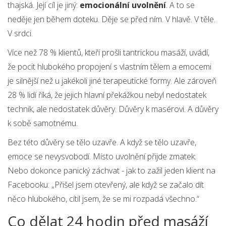
thajská. Její cíl je jiný:
emocionální uvolnění
. A to se
neděje jen během doteku. Děje se před ním. V hlavě. V těle.
V srdci.
Více než 78 % klientů, kteří prošli tantrickou masáží, uvádí,
že pocit hlubokého propojení s vlastním tělem a emocemi
je silnější než u jakékoli jiné terapeutické formy. Ale zároveň
28 % lidí říká, že jejich hlavní překážkou nebyl nedostatek
technik, ale nedostatek důvěry. Důvěry k masérovi. A důvěry
k sobě samotnému.
Bez této důvěry se tělo uzavře. A když se tělo uzavře,
emoce se nevysvobodí. Místo uvolnění přijde zmatek.
Nebo dokonce panický záchvat - jak to zažil jeden klient na
Facebooku: „Přišel jsem otevřený, ale když se začalo dít
něco hlubokého, cítil jsem, že se mi rozpadá všechno.“
Co dělat 24 hodin před masáží