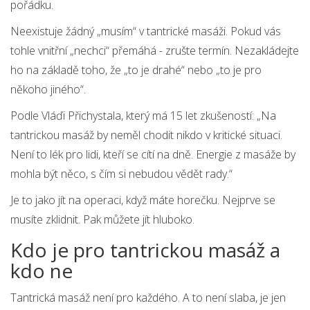
pořádku.
Neexistuje žádný „musím“ v tantrické masáži. Pokud vás
tohle vnitřní „nechci“ přemáhá - zrušte termín. Nezakládejte
ho na základě toho, že „to je drahé“ nebo „to je pro
někoho jiného“.
Podle Vláďi Přichystala, který má 15 let zkušeností: „Na
tantrickou masáž by neměl chodit nikdo v kritické situaci.
Není to lék pro lidi, kteří se cítí na dně. Energie z masáže by
mohla být něco, s čím si nebudou vědět rady.“
Je to jako jít na operaci, když máte horečku. Nejprve se
musíte zklidnit. Pak můžete jít hluboko.
Kdo je pro tantrickou masáž a
kdo ne
Tantrická masáž není pro každého. A to není slaba, je jen