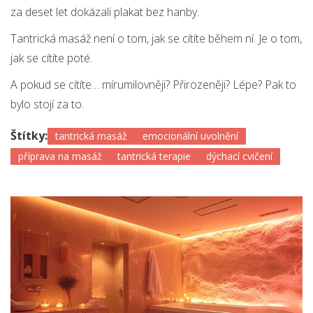
za deset let dokázali plakat bez hanby.
Tantrická masáž není o tom, jak se cítíte během ní. Je o tom,
jak se cítíte poté.
A pokud se cítíte… mírumilovněji? Přirozeněji? Lépe? Pak to
bylo stojí za to.
Štítky:
tantrická masáž
emocionální uvolnění
příprava na masáž
tantrická terapie
dýchací cvičení