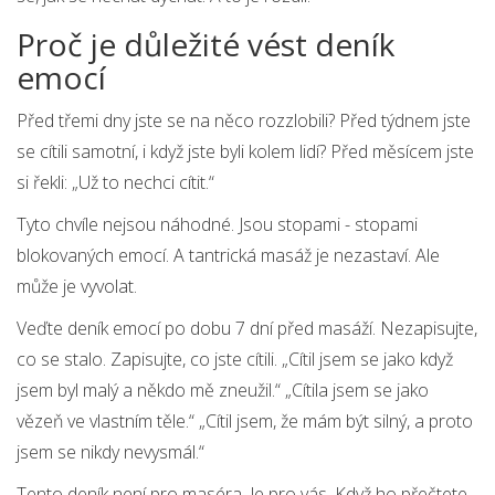
Proč je důležité vést deník
emocí
Před třemi dny jste se na něco rozzlobili? Před týdnem jste
se cítili samotní, i když jste byli kolem lidí? Před měsícem jste
si řekli: „Už to nechci cítit.“
Tyto chvíle nejsou náhodné. Jsou stopami - stopami
blokovaných emocí. A tantrická masáž je nezastaví. Ale
může je vyvolat.
Veďte deník emocí po dobu 7 dní před masáží. Nezapisujte,
co se stalo. Zapisujte, co jste cítili. „Cítil jsem se jako když
jsem byl malý a někdo mě zneužil.“ „Cítila jsem se jako
vězeň ve vlastním těle.“ „Cítil jsem, že mám být silný, a proto
jsem se nikdy nevysmál.“
Tento deník není pro maséra. Je pro vás. Když ho přečtete