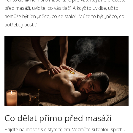
před masáží, uvidíte, co vás tlačí. A když to uvidíte, už to
nemůže být jen „něco, co se stalo“. Může to být „něco, co
potřebuji pustit“.
Co dělat přímo před masáží
Přijďte na masáž s čistým tělem. Vezměte si teplou sprchu -