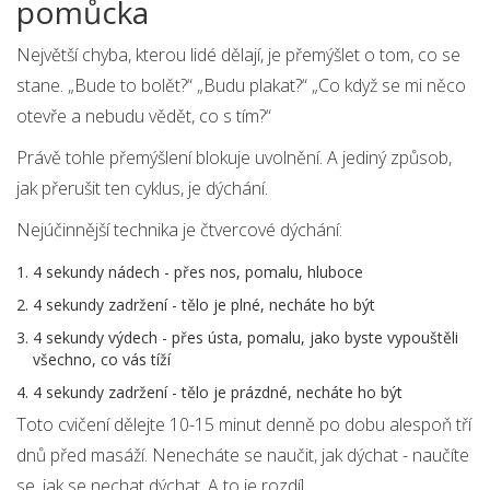
pomůcka
Největší chyba, kterou lidé dělají, je přemýšlet o tom, co se
stane. „Bude to bolět?“ „Budu plakat?“ „Co když se mi něco
otevře a nebudu vědět, co s tím?“
Právě tohle přemýšlení blokuje uvolnění. A jediný způsob,
jak přerušit ten cyklus, je dýchání.
Nejúčinnější technika je čtvercové dýchání:
4 sekundy nádech - přes nos, pomalu, hluboce
4 sekundy zadržení - tělo je plné, necháte ho být
4 sekundy výdech - přes ústa, pomalu, jako byste vypouštěli
všechno, co vás tíží
4 sekundy zadržení - tělo je prázdné, necháte ho být
Toto cvičení dělejte 10-15 minut denně po dobu alespoň tří
dnů před masáží. Nenecháte se naučit, jak dýchat - naučíte
se, jak se nechat dýchat. A to je rozdíl.