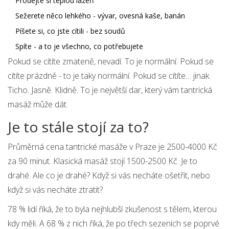
Prodejte si teplou lázeň
Sežerete něco lehkého - vývar, ovesná kaše, banán
Píšete si, co jste cítili - bez soudů
Spíte - a to je všechno, co potřebujete
Pokud se cítíte zmateně, nevadí. To je normální. Pokud se
cítíte prázdně - to je taky normální. Pokud se cítíte… jinak.
Ticho. Jasně. Klidně. To je největší dar, který vám tantrická
masáž může dát.
Je to stále stojí za to?
Průměrná cena tantrické masáže v Praze je 2500-4000 Kč
za 90 minut. Klasická masáž stojí 1500-2500 Kč. Je to
drahé. Ale co je drahé? Když si vás necháte ošetřit, nebo
když si vás necháte ztratit?
78 % lidí říká, že to byla nejhlubší zkušenost s tělem, kterou
kdy měli. A 68 % z nich říká, že po třech sezeních se poprvé