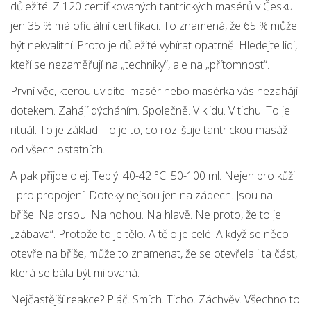
důležité. Z 120 certifikovaných tantrických masérů v Česku
jen 35 % má oficiální certifikaci. To znamená, že 65 % může
být nekvalitní. Proto je důležité vybírat opatrně. Hledejte lidi,
kteří se nezaměřují na „techniky“, ale na „přítomnost“.
První věc, kterou uvidíte: masér nebo masérka vás nezahájí
dotekem. Zahájí dýcháním. Společně. V klidu. V tichu. To je
rituál. To je základ. To je to, co rozlišuje tantrickou masáž
od všech ostatních.
A pak přijde olej. Teplý. 40-42 °C. 50-100 ml. Nejen pro kůži
- pro propojení. Doteky nejsou jen na zádech. Jsou na
břiše. Na prsou. Na nohou. Na hlavě. Ne proto, že to je
„zábava“. Protože to je tělo. A tělo je celé. A když se něco
otevře na břiše, může to znamenat, že se otevřela i ta část,
která se bála být milovaná.
Nejčastější reakce? Pláč. Smích. Ticho. Záchvěv. Všechno to