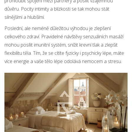
prohloubit spojení mezi partnery a posílit vzájemnou
důvěru. Pocity intimity a blízkosti se tak mohou stát
silnějšími a hlubšími.
Poslední, ale neméně důležitou výhodou je zlepšení
celkového zdraví. Pravidelné návštěvy senzuálních masáží
mohou posílit imunitní systém, snížit krevní tlak a zlepšit
flexibilitu těla. Tím, že se cítíte fyzicky i psychicky lépe, máte
více energie a vaše tělo lépe odolává nemocem a stresu.