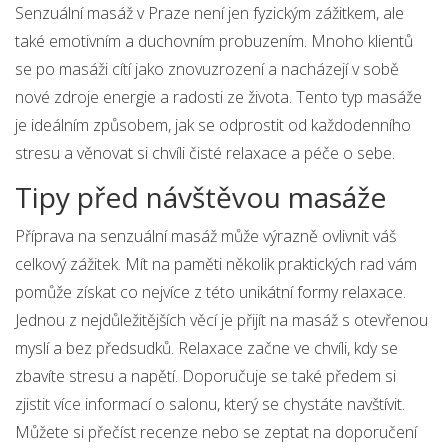
Senzuální masáž v Praze není jen fyzickým zážitkem, ale
také emotivním a duchovním probuzením. Mnoho klientů
se po masáži cítí jako znovuzrození a nacházejí v sobě
nové zdroje energie a radosti ze života. Tento typ masáže
je ideálním způsobem, jak se odprostit od každodenního
stresu a věnovat si chvíli čisté relaxace a péče o sebe.
Tipy před návštěvou masáže
Příprava na senzuální masáž může výrazně ovlivnit váš
celkový zážitek. Mít na paměti několik praktických rad vám
pomůže získat co nejvíce z této unikátní formy relaxace.
Jednou z nejdůležitějších věcí je přijít na masáž s otevřenou
myslí a bez předsudků. Relaxace začne ve chvíli, kdy se
zbavíte stresu a napětí. Doporučuje se také předem si
zjistit více informací o salonu, který se chystáte navštívit.
Můžete si přečíst recenze nebo se zeptat na doporučení