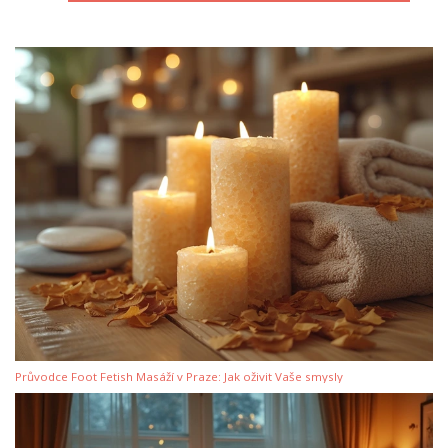
Průvodce Foot Fetish Masáží v Praze: Jak oživit Vaše smysly