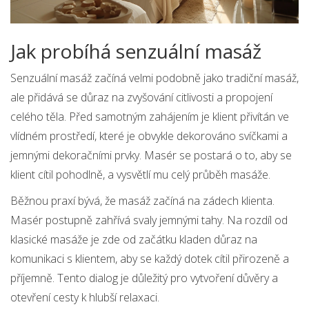
Jak probíhá senzuální masáž
Senzuální masáž začíná velmi podobně jako tradiční masáž,
ale přidává se důraz na zvyšování citlivosti a propojení
celého těla. Před samotným zahájením je klient přivítán ve
vlídném prostředí, které je obvykle dekorováno svíčkami a
jemnými dekoračními prvky. Masér se postará o to, aby se
klient cítil pohodlně, a vysvětlí mu celý průběh masáže.
Běžnou praxí bývá, že masáž začíná na zádech klienta.
Masér postupně zahřívá svaly jemnými tahy. Na rozdíl od
klasické masáže je zde od začátku kladen důraz na
komunikaci s klientem, aby se každý dotek cítil přirozeně a
příjemně. Tento dialog je důležitý pro vytvoření důvěry a
otevření cesty k hlubší relaxaci.