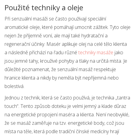
Použité techniky a oleje
Při senzuální masáži se často používají speciální
aromatické oleje, které pomáhají umocnit zážitek. Tyto oleje
nejen že příjemně voní, ale mají také hydratační a
regenerační účinky. Masér aplikuje olej na celé tělo klienta
a následně přichází na řadu různé
techniky masáže
jako
jsou jemné tahy, krouživé pohyby a tlaky na určitá místa. Je
důležité poznamenat, že senzuální masáž respektuje
hranice klienta a nikdy by neměla být nepříjemná nebo
bolestivá.
Jednou z technik, která se často používá, je technika „tantra
touch“. Tento způsob doteku je velmi jemný a klade důraz
na energetické propojení maséra a klienta. Není neobvyklé,
že se masáž zaměřuje na tzv. energetické body, což jsou
místa na těle, která podle tradiční čínské medicíny hrají