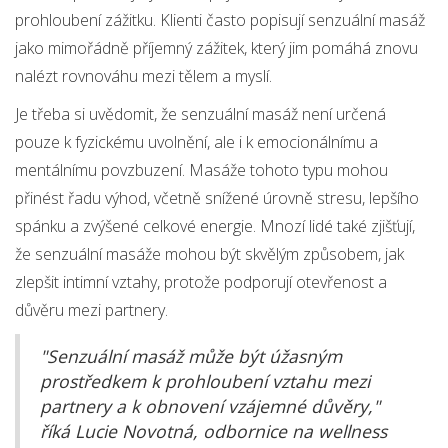
prohloubení zážitku. Klienti často popisují senzuální masáž
jako mimořádně příjemný zážitek, který jim pomáhá znovu
nalézt rovnováhu mezi tělem a myslí.
Je třeba si uvědomit, že senzuální masáž není určená
pouze k fyzickému uvolnění, ale i k emocionálnímu a
mentálnímu povzbuzení. Masáže tohoto typu mohou
přinést řadu výhod, včetně snížené úrovně stresu, lepšího
spánku a zvýšené celkové energie. Mnozí lidé také zjišťují,
že senzuální masáže mohou být skvělým způsobem, jak
zlepšit intimní vztahy, protože podporují otevřenost a
důvěru mezi partnery.
"Senzuální masáž může být úžasným
prostředkem k prohloubení vztahu mezi
partnery a k obnovení vzájemné důvěry,"
říká Lucie Novotná, odbornice na wellness