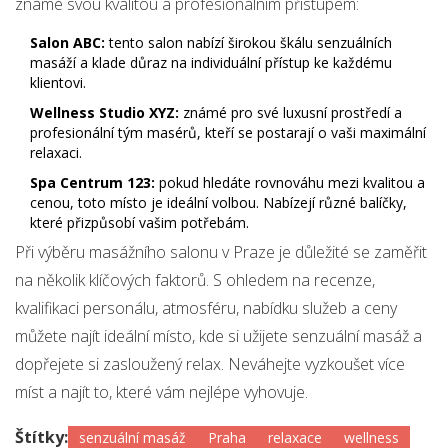
známé svou kvalitou a profesionálním přístupem:
Salon ABC:
tento salon nabízí širokou škálu senzuálních
masáží a klade důraz na individuální přístup ke každému
klientovi.
Wellness Studio XYZ:
známé pro své luxusní prostředí a
profesionální tým masérů, kteří se postarají o vaši maximální
relaxaci.
Spa Centrum 123:
pokud hledáte rovnováhu mezi kvalitou a
cenou, toto místo je ideální volbou. Nabízejí různé balíčky,
které přizpůsobí vašim potřebám.
Při výběru masážního salonu v Praze je důležité se zaměřit
na několik klíčových faktorů. S ohledem na recenze,
kvalifikaci personálu, atmosféru, nabídku služeb a ceny
můžete najít ideální místo, kde si užijete senzuální masáž a
dopřejete si zasloužený relax. Neváhejte vyzkoušet více
míst a najít to, které vám nejlépe vyhovuje.
Štítky:
senzuální masáž
Praha
relaxace
wellness