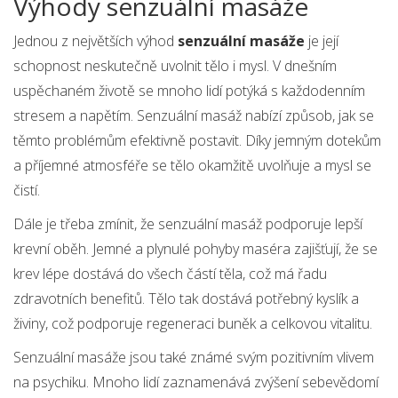
Výhody senzuální masáže
Jednou z největších výhod
senzuální masáže
je její
schopnost neskutečně uvolnit tělo i mysl. V dnešním
uspěchaném životě se mnoho lidí potýká s každodenním
stresem a napětím. Senzuální masáž nabízí způsob, jak se
těmto problémům efektivně postavit. Díky jemným dotekům
a příjemné atmosféře se tělo okamžitě uvolňuje a mysl se
čistí.
Dále je třeba zmínit, že senzuální masáž podporuje lepší
krevní oběh. Jemné a plynulé pohyby maséra zajišťují, že se
krev lépe dostává do všech částí těla, což má řadu
zdravotních benefitů. Tělo tak dostává potřebný kyslík a
živiny, což podporuje regeneraci buněk a celkovou vitalitu.
Senzuální masáže jsou také známé svým pozitivním vlivem
na psychiku. Mnoho lidí zaznamenává zvýšení sebevědomí