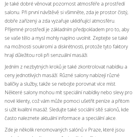
Je také dobré věnovat pozornost atmosféře a prostředí
salonu. Při první návštěvě si všimněte, zda je prostor čistý,
dobře zařízený a zda vyzařuje uklidňující atmosféru.
Příjemné prostředí je základním předpokladem pro to, aby
se vaše tělo a mysl mohly naplno uvolnit. Zeptejte se také
na možnosti soukromí a diskrétnosti, protože tyto faktory
hrají důležitou roli při senzuální masáži.
Jedním z nezbytných kroků je také zkontrolovat nabídku a
ceny jednotlivých masáží. Různé salony nabízejí různé
balíčky a služby, takže se nebojte porovnat více míst.
Některé salony mohou mít speciální nabídky nebo slevy pro
nové klienty, což vám může pomoci ušetřit peníze a přitom
si užít kvalitní masáž. Sledujte také sociální sítě salonů, kde
často naleznete aktuální informace a speciální akce.
Zde je několik renomovaných salónů v Praze, které jsou