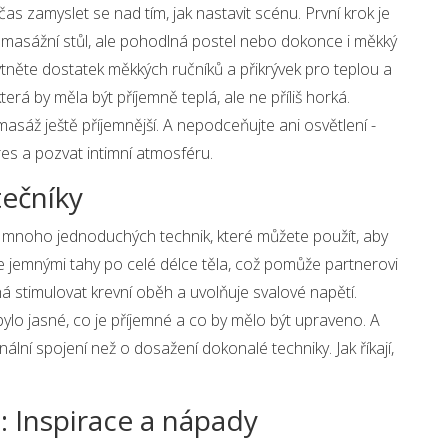
čas zamyslet se nad tím, jak nastavit scénu. První krok je
ýt masážní stůl, ale pohodlná postel nebo dokonce i měkký
něte dostatek měkkých ručníků a přikrývek pro teplou a
terá by měla být příjemně teplá, ale ne příliš horká.
asáž ještě příjemnější. A nepodceňujte ani osvětlení -
res a pozvat intimní atmosféru.
ečníky
e mnoho jednoduchých technik, které můžete použít, aby
e jemnými tahy po celé délce těla, což pomůže partnerovi
há stimulovat krevní oběh a uvolňuje svalové napětí.
ylo jasné, co je příjemné a co by mělo být upraveno. A
lní spojení než o dosažení dokonalé techniky. Jak říkají,
 Inspirace a nápady