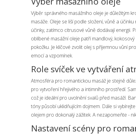
Výběr masážního oleje
Výběr správného masážního oleje je důležitým k
masáže. Oleje se liší podle složení, vůně a účink
účinky, zatímco citrusové vůně dodávají energii. 
oblíbené masážní oleje patří mandlový, kokosový 
pokožku. Je klíčové zvolit olej s příjemnou vůní 
emocí a vzpomínek.
Role svíček ve vytváření a
Atmosféra pro romantickou masáž je stejně důlež
pro vytvoření hřejivého a intimního prostředí. Sa
což je ideální pro uvolnění svalů před masáží. Barv
tóny působí uklidňujícím dojmem. Dále si vybírejt
olejem pro dokonalý zážitek. A nezapomeňte - ni
Nastavení scény pro roma