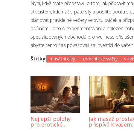
Nyní, když máte představu o tom, jak připravit ma
útočištěm, kde načerpáte síly a posílíte pouta s 
plánovat pravidelné večery ve svitu svíček a při
a vůněmi. Je to o experimentování a nalezení toh
specializovaných obchodů pro wellness příslušenst
abyste tento čas považovali za investici do vašeh
Štítky:
masážní oleje
romantické svíčky
vzta
Nejlepší polohy
Jak masáž prosta
pro erotické
přispívá k vašem
masáže: Objevte
zdraví