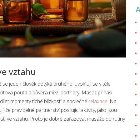
e vztahu
se jeden člověk dotýká druhého, uvolňují se v těle
e citová pouta a důvěra mezi partnery. Masáž přináší
dílet momenty tiché blízkosti a společné
relaxace
. Na
, že pravidelné partnerství posilující aktivity, jako jsou
osti ve vztahu. Proto je dobré zařazovat masáže do rutiny