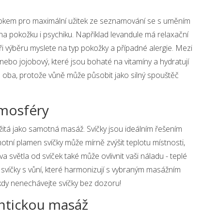
rokem pro maximální užitek ze seznamování se s uměním
u na pokožku i psychiku. Například levandule má relaxační
Při výběru myslete na typ pokožky a případné alergie. Mezi
nebo jojobový, které jsou bohaté na vitamíny a hydratují
pro oba, protože vůně může působit jako silný spouštěč
tmosféry
itá jako samotná masáž. Svíčky jsou ideálním řešením
motní plamen svíčky může mírně zvýšit teplotu místnosti,
a světla od svíček také může ovlivnit vaši náladu - teplé
e svíčky s vůní, které harmonizují s vybraným masážním
kdy nenechávejte svíčky bez dozoru!
ntickou masáž