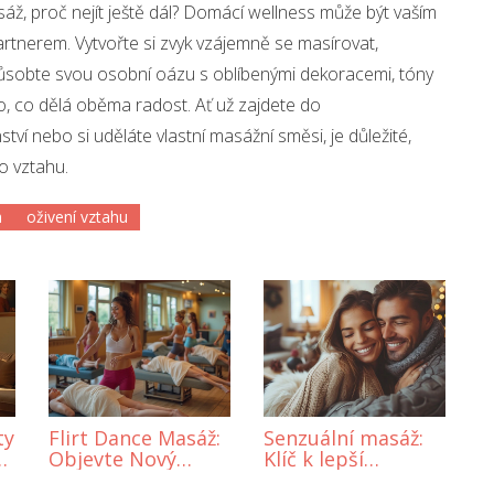
sáž, proč nejít ještě dál? Domácí wellness může být vaším
partnerem. Vytvořte si zvyk vzájemně se masírovat,
způsobte svou osobní oázu s oblíbenými dekoracemi, tóny
o, co dělá oběma radost. Ať už zajdete do
ví nebo si uděláte vlastní masážní směsi, je důležité,
o vztahu.
h
oživení vztahu
ty
Flirt Dance Masáž:
Senzuální masáž:
u
Objevte Nový
Klíč k lepší
Trend Pro Zlepšení
komunikaci ve