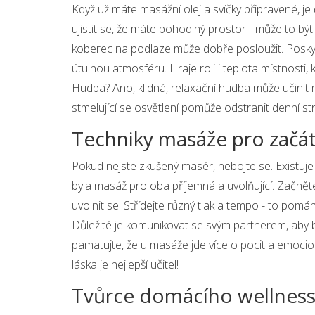
Když už máte masážní olej a svíčky připravené, je 
ujistit se, že máte pohodlný prostor - může to b
koberec na podlaze může dobře posloužit. Poskyt
útulnou atmosféru. Hraje roli i teplota místnosti, k
Hudba? Ano, klidná, relaxační hudba může učinit m
stmelující se osvětlení pomůže odstranit denní st
Techniky masáže pro začát
Pokud nejste zkušený masér, nebojte se. Existuj
byla masáž pro oba příjemná a uvolňující. Začnět
uvolnit se. Střídejte různý tlak a tempo - to pomá
Důležité je komunikovat se svým partnerem, aby b
pamatujte, že u masáže jde více o pocit a emocioná
láska je nejlepší učitel!
Tvůrce domácího wellness: