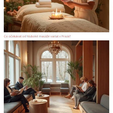
Co očekávat od hluboké masáže varlat v Praze?