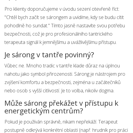
Pro klienty doporučujeme v úvodu sezení otevřeně říct:
"Chtěl bych začít se sárongem a uvidíme, kdy se budu cítit
pohodlně ho sundat." Tímto jasně nastavíte svou potřebu
bezpečnosti, což je pro profesionálního tantrického
terapeuta signál k jemnějšímu a uvážlivějšímu přístupu.
Je sárong v tantře povinný?
Vůbec ne. Mnoho tradic v tantře klade důraz na úplnou
nahotu jako symbol přirozenosti. Sárong je nástrojem pro
zvýšení komfortu a bezpečnosti, zejména u začátečníků
nebo osob s vyšší citlivostí. Je to volba, nikoliv dogma.
Může sárong překážet v přístupu k
energetickým centrům?
Pokud je používán správně, nikam nepřekáží. Terapeut
postupně odkrývá konkrétní oblasti (např. hrudník pro práci