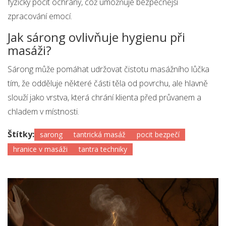
fyzický pocit ochrany, což umožňuje bezpečnější
zpracování emocí.
Jak sárong ovlivňuje hygienu při
masáži?
Sárong může pomáhat udržovat čistotu masážního lůčka
tím, že odděluje některé části těla od povrchu, ale hlavně
slouží jako vrstva, která chrání klienta před průvanem a
chladem v místnosti.
Štítky:
sarong
tantrická masáž
pocit bezpečí
hranice v masáži
tantra techniky