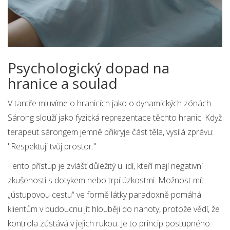
Psychologický dopad na
hranice a soulad
V tantře mluvíme o
hranicích
jako o dynamických zónách.
Sárong slouží jako fyzická reprezentace těchto hranic. Když
terapeut sárongem jemně přikryje část těla, vysílá zprávu:
"Respektuji tvůj prostor."
Tento přístup je zvlášť důležitý u lidí, kteří mají negativní
zkušenosti s dotykem nebo trpí úzkostmi. Možnost mít
„ústupovou cestu“ ve formě látky paradoxně pomáhá
klientům v budoucnu jít hlouběji do nahoty, protože vědí, že
kontrola zůstává v jejich rukou. Je to princip postupného