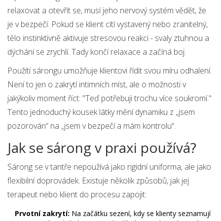
relaxovat a otevřít se, musí jeho nervový systém vědět, že
je v bezpečí. Pokud se klient cítí vystavený nebo zranitelný,
tělo instinktivně aktivuje stresovou reakci - svaly ztuhnou a
dýchání se zrychlí. Tady končí relaxace a začíná boj.
Použítí sárongu umožňuje klientovi řídit svou míru odhalení.
Není to jen o zakrytí intimních míst, ale o možnosti v
jakýkoliv moment říct: "Teď potřebuji trochu více soukromí."
Tento jednoduchý kousek látky mění dynamiku z „jsem
pozorován“ na „jsem v bezpečí a mám kontrolu“.
Jak se sárong v praxi používá?
Sárong se v tantře nepoužívá jako rigidní uniforma, ale jako
flexibilní doprovádek. Existuje několik způsobů, jak jej
terapeut nebo klient do procesu zapojit:
Prvotní zakrytí:
Na začátku sezení, kdy se klienty seznamují