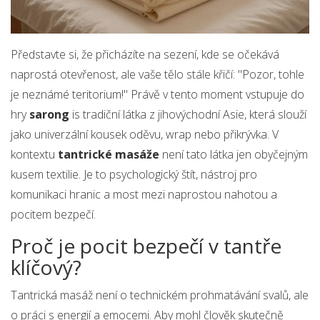
Představte si, že přicházíte na sezení, kde se očekává
naprostá otevřenost, ale vaše tělo stále křičí: "Pozor, tohle
je neznámé teritorium!" Právě v tento moment vstupuje do
hry
sarong
is
tradiční látka z jihovýchodní Asie, která slouží
jako univerzální kousek oděvu, wrap nebo přikrývka
. V
kontextu
tantrické masáže
není tato látka jen obyčejným
kusem textilie. Je to psychologický štít, nástroj pro
komunikaci hranic a most mezi naprostou nahotou a
pocitem bezpečí.
Proč je pocit bezpečí v tantře
klíčový?
Tantrická masáž není o technickém prohmatávání svalů, ale
o práci s energií a emocemi. Aby mohl člověk skutečně