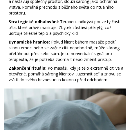
a nastavují společný prostor, slouží sárong jako ochranná
vrstva. Pomáhá přechodu z běžného světa do rituálního
prostoru.
Strategické odhalování:
Terapeut odkrývá pouze ty části
těla, které právě masíruje. Zbytek zůstává přikrytý, což
udržuje tělesné teplo a psychický klid.
Dynamické hranice:
Pokud klient během masáže pocítí
silnou emoci nebo se začne cítit nepohodlně, může sárong
přetáhnout přes sebe sám. Je to nonverbalní signál pro
terapeuta, že je potřeba zpomalit nebo změnit přístup.
Zakončení rituálu:
Po masáži, kdy je tělo extrémně citlivé a
otevřené, pomáhá sárong klientovi „uzemnit se“ a znovu se
vrátit do svého bezpeчного kokonu před odchodem.