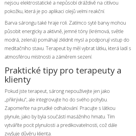
nejsou elektrostatické a nepůsobí dráždivě na citlivou
pokožku, která je po aplikaci olejů velmi reakční.
Barva sárongu také hraje roli. Zatímco syté barvy mohou
působit energicky a aktivně, jemné tóny (krémová, světle
modrá, zelená) pomáhají zklidnit mysl a podporují vstup do
meditačního stavu. Terapeut by měl vybrat látku, která ladí s
atmosférou místnosti a záměrem sezení.
Praktické tipy pro terapeuty a
klienty
Pokud jste terapeut, sárong nepoužívejte jen jako
„přikrývku“, ale integrovujte ho do svého pohybu.
Zapomeňte na prudké odhalování. Pracujte s látkou
plynule, jako by byla součástí masážního hmatu. Tím
vytváříte pocit plynulosti a predikovatelnosti, což dále
zvyšuje důvěru klienta.