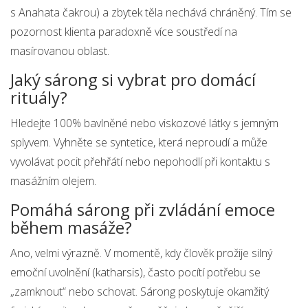
s Anahata čakrou) a zbytek těla nechává chráněný. Tím se
pozornost klienta paradoxně více soustředí na
masírovanou oblast.
Jaký sárong si vybrat pro domácí
rituály?
Hledejte 100% bavlněné nebo viskozové látky s jemným
splyvem. Vyhněte se syntetice, která neproudí a může
vyvolávat pocit přehřátí nebo nepohodlí při kontaktu s
masážním olejem.
Pomáhá sárong při zvládání emoce
během masáže?
Ano, velmi výrazně. V momentě, kdy člověk prožije silný
emoční uvolnění (katharsis), často pocítí potřebu se
„zamknout“ nebo schovat. Sárong poskytuje okamžitý