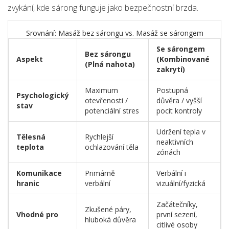
zvykání, kde sárong funguje jako bezpečnostní brzda.
Srovnání: Masáž bez sárongu vs. Masáž se sárongem
Se sárongem
Bez sárongu
Aspekt
(Kombinované
(Plná nahota)
zakrytí)
Maximum
Postupná
Psychologický
otevřenosti /
důvěra / vyšší
stav
potenciální stres
pocit kontroly
Udržení tepla v
Tělesná
Rychlejší
neaktivních
teplota
ochlazování těla
zónách
Komunikace
Primárně
Verbální i
hranic
verbální
vizuální/fyzická
Začátečníky,
Zkušené páry,
Vhodné pro
první sezení,
hluboká důvěra
citlivé osoby