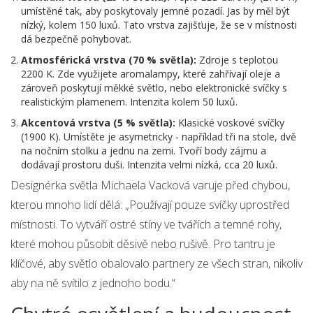
umístěné tak, aby poskytovaly jemné pozadí. Jas by měl být
nízký, kolem 150 luxů. Tato vrstva zajišťuje, že se v místnosti
dá bezpečně pohybovat.
Atmosférická vrstva (70 % světla):
Zdroje s teplotou
2200 K. Zde využijete aromalampy, které zahřívají oleje a
zároveň poskytují měkké světlo, nebo elektronické svíčky s
realistickým plamenem. Intenzita kolem 50 luxů.
Akcentová vrstva (5 % světla):
Klasické voskové svíčky
(1900 K). Umístěte je asymetricky - například tři na stole, dvě
na nočním stolku a jednu na zemi. Tvoří body zájmu a
dodávají prostoru duši. Intenzita velmi nízká, cca 20 luxů.
Designérka světla Michaela Vacková varuje před chybou,
kterou mnoho lidí dělá: „Používají pouze svíčky uprostřed
místnosti. To vytváří ostré stíny ve tvářích a temné rohy,
které mohou působit děsivě nebo rušivě. Pro tantru je
klíčové, aby světlo obalovalo partnery ze všech stran, nikoliv
aby na ně svítilo z jednoho bodu.“