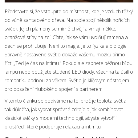
Představte si, že vstoupíte do místnosti, kde je vzduch těžký
od vůně santalového dřeva. Na stole stojí několik hořících
svíček. Jejich plameny se mírně chvějí a vrhají měkké,
oranžové stíny na zdi. Cítíte, jak se vám uvolňují ramena a
dech se prohlubuje. Není to magie. Je to fyzika a biologie.
Správně nastavené světlo dokáže vašemu mozku přímo
říct: „Teď je čas na intimu.“ Pokud ale zapnete běžnou bílou
lampu nebo použijete studené LED diody, všechna ta úsilí o
romantiku padnou za věkem. Světlo je klíčovým nástrojem
pro dosažení hlubokého spojení s partnerem.
V tomto článku se podíváme na to, proč je teplota světla
tak důležitá, jak vybrat správné zdroje a jak kombinovat
klasické svíčky s moderní technologií, abyste vytvořili
prostředí, které podporuje relaxaci a intimitu.