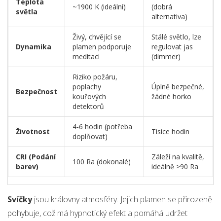
Teplota
~1900 K (ideální)
(dobrá
světla
alternativa)
Živý, chvějící se
Stálé světlo, lze
Dynamika
plamen podporuje
regulovat jas
meditaci
(dimmer)
Riziko požáru,
poplachy
Úplně bezpečné,
Bezpečnost
kouřových
žádné horko
detektorů
4-6 hodin (potřeba
Životnost
Tisíce hodin
doplňovat)
CRI (Podání
Záleží na kvalitě,
100 Ra (dokonalé)
barev)
ideálně >90 Ra
Svíčky
jsou královny atmosféry. Jejich plamen se přirozeně
pohybuje, což má hypnotický efekt a pomáhá udržet