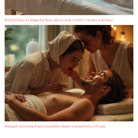
Božská Šiva vs Magická Šiva: Jak poznat rozdíl v rituálu a účinku?
Nejlepší techniky francouzského líbání s masérkou v Praze