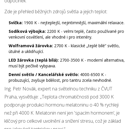
odpočinek.
Zde je přehled běžných zdrojů světla a jejich teplot:
Svíčka:
1900 K - nejteplejší, nejintimnější, maximální relaxace.
Sodíková výbojka:
2200 K - velmi teplé, často používané pro
venkovní osvětlení, ale vhodné i pro interiéry.
Wolframová žárovka:
2700 K - klasické „teplé bílé“ světlo,
útulné a uklidňující.
LED žárovka (teplá bílá):
2700-3500 K - moderní alternativa,
musí být pečlivě vybрана.
Denní světlo / Kancelářské světlo:
4000-6500 K -
probuzující, zvyšuje bdělost, pro tantru zcela nevhodné.
Ing. Petr Novák, expert na světelnou techniku z ČVUT
Praha, vysvětluje: „Teplota chromatičnosti pod 3000 K
podporuje produkci hormonu melatoninu o 40 % rychleji
než při 4000 K. Melatonin není jen 'spacím hormonem', je
klíčový pro celkové uvolnění a snížení stresu, což je základ