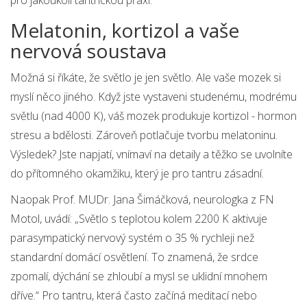
pro jakoukoli tantrickou praxi.“
Melatonin, kortizol a vaše
nervová soustava
Možná si říkáte, že světlo je jen světlo. Ale vaše mozek si
myslí něco jiného. Když jste vystaveni studenému, modrému
světlu (nad 4000 K), váš mozek produkuje kortizol - hormon
stresu a bdělosti. Zároveň potlačuje tvorbu melatoninu.
Výsledek? Jste napjatí, vnímaví na detaily a těžko se uvolníte
do přítomného okamžiku, který je pro tantru zásadní.
Naopak Prof. MUDr. Jana Šimáčková, neurologka z FN
Motol, uvádí: „Světlo s teplotou kolem 2200 K aktivuje
parasympatický nervový systém o 35 % rychleji než
standardní domácí osvětlení. To znamená, že srdce
zpomalí, dýchání se zhloubí a mysl se uklidní mnohem
dříve.“ Pro tantru, která často začíná meditací nebo