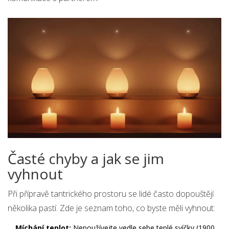
Časté chyby a jak se jim
vyhnout
Při přípravě tantrického prostoru se lidé často dopouštějí
několika pastí. Zde je seznam toho, co byste měli vyhnout:
Míchání teplot:
Nepoužívejte vedle sebe teplé svíčky (1900