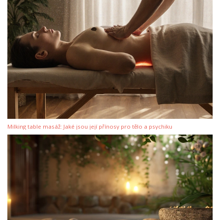
Milking table masáž: Jaké jsou její přínosy pro tělo a psychiku