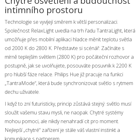
Chytré osvětlení a budoucnost
intimního prostoru
Technologie se vyvíjejí směrem k větší personalizaci.
Společnost RelaxLight uvedla na trh řadu TantraLight, která
umožňuje přes mobilní aplikaci hladce měnit teplotu světla
od 2000 K do 2800 K. Představte si scénář: Začínáte s
mírně teplejším světlem (2800 K) pro počáteční rozhovor a
postupně, jak se uvolňujete, posouváte posuvník k 2200 K
pro hlubší fáze relace. Philips Hue již pracuje na funkci
„TantraMode“, která bude synchronizovat světlo s rytmem
dechu uživatele.
I když to zní futuristicky, princip zůstává stejný: světlo musí
sloužit vašemu stavu mysli, ne naopak. Chytré systémy
mohou pomoci, ale nikdy nenahradí cit pro moment.
Nejlepší „chytré“ zařízení je stále váš vlastní instinkt a
komunikace s partnerem.