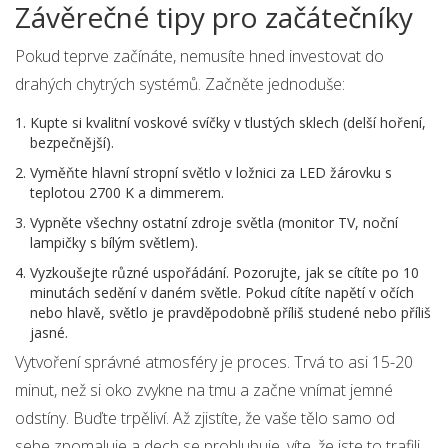
Závěrečné tipy pro začátečníky
Pokud teprve začínáte, nemusíte hned investovat do
drahých chytrých systémů. Začněte jednoduše:
Kupte si kvalitní voskové svíčky v tlustých sklech (delší hoření,
bezpečnější).
Vyměňte hlavní stropní světlo v ložnici za LED žárovku s
teplotou 2700 K a dimmerem.
Vypněte všechny ostatní zdroje světla (monitor TV, noční
lampičky s bílým světlem).
Vyzkoušejte různé uspořádání. Pozorujte, jak se cítíte po 10
minutách sedění v daném světle. Pokud cítíte napětí v očích
nebo hlavě, světlo je pravděpodobně příliš studené nebo příliš
jasné.
Vytvoření správné atmosféry je proces. Trvá to asi 15-20
minut, než si oko zvykne na tmu a začne vnímat jemné
odstíny. Buďte trpěliví. Až zjistíte, že vaše tělo samo od
sebe zpomaluje a dech se prohlubuje, víte, že jste to trafili.