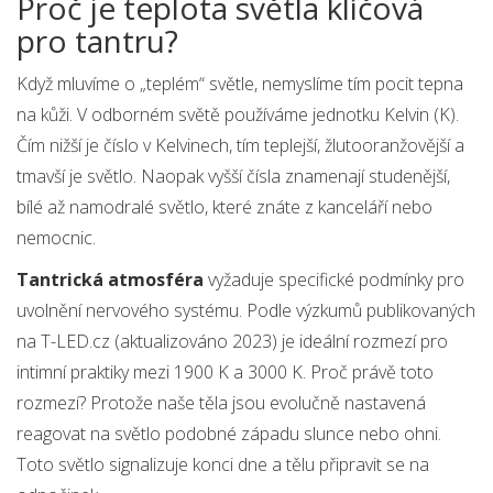
Proč je teplota světla klíčová
pro tantru?
Když mluvíme o „teplém“ světle, nemyslíme tím pocit tepna
na kůži. V odborném světě používáme jednotku Kelvin (K).
Čím nižší je číslo v Kelvinech, tím teplejší, žlutooranžovější a
tmavší je světlo. Naopak vyšší čísla znamenají studenější,
bílé až namodralé světlo, které znáte z kanceláří nebo
nemocnic.
Tantrická atmosféra
vyžaduje specifické podmínky pro
uvolnění nervového systému. Podle výzkumů publikovaných
na T-LED.cz (aktualizováno 2023) je ideální rozmezí pro
intimní praktiky mezi
1900 K a 3000 K
. Proč právě toto
rozmezí? Protože naše těla jsou evolučně nastavená
reagovat na světlo podobné západu slunce nebo ohni.
Toto světlo signalizuje konci dne a tělu připravit se na