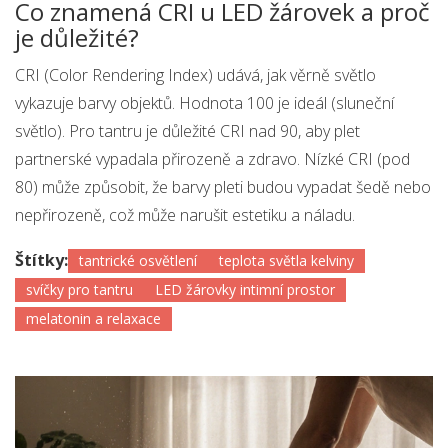
Co znamená CRI u LED žárovek a proč
je důležité?
CRI (Color Rendering Index) udává, jak věrně světlo
vykazuje barvy objektů. Hodnota 100 je ideál (sluneční
světlo). Pro tantru je důležité CRI nad 90, aby plet
partnerské vypadala přirozeně a zdravo. Nízké CRI (pod
80) může způsobit, že barvy pleti budou vypadat šedě nebo
nepřirozeně, což může narušit estetiku a náladu.
Štítky:
tantrické osvětlení
teplota světla kelviny
svíčky pro tantru
LED žárovky intimní prostor
melatonin a relaxace