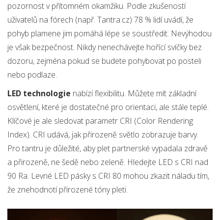
pozornost v přítomném okamžiku. Podle zkušeností
uživatelů na fórech (např. Tantra.cz) 78 % lidí uvádí, že
pohyb plamene jim pomáhá lépe se soustředit. Nevýhodou
je však bezpečnost. Nikdy nenechávejte hořící svíčky bez
dozoru, zejména pokud se budete pohybovat po posteli
nebo podlaze.
LED technologie
nabízí flexibilitu. Můžete mít základní
osvětlení, které je dostatečné pro orientaci, ale stále teplé.
Klíčové je ale sledovat parametr CRI (Color Rendering
Index). CRI udává, jak přirozeně světlo zobrazuje barvy.
Pro tantru je důležité, aby plet partnerské vypadala zdravě
a přirozeně, ne šedě nebo zeleně. Hledejte LED s CRI nad
90 Ra. Levné LED pásky s CRI 80 mohou zkazit náladu tím,
že znehodnotí přirozené tóny pleti.