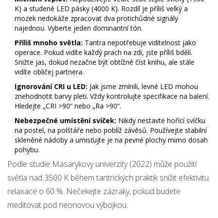
K) a studené LED pásky (4000 K). Rozdíl je příliš velký a
mozek nedokáže zpracovat dva protichůdné signály
najednou. Vyberte jeden dominantní tón.
Příliš mnoho světla:
Tantra nepotřebuje viditelnost jako
operace. Pokud vidíte každý prach na zdi, jste příliš bdělí.
Snižte jas, dokud nezačne být obtížné číst knihu, ale stále
vidíte obličej partnera.
Ignorování CRI u LED:
Jak jsme zmínili, levné LED mohou
znehodnotit barvy pleti. Vždy kontrolujte specifikace na balení.
Hledejte „CRI >90“ nebo „Ra >90“.
Nebezpečné umístění svíček:
Nikdy nestavte hořící svíčku
na postel, na polštáře nebo poblíž závěsů. Používejte stabilní
skleněné nádoby a umisťujte je na pevné plochy mimo dosah
pohybu.
Podle studie Masarykovy univerzity (2022) může použití
světla nad 3500 K během tantrických praktik snížit efektivitu
relaxace o 60 %. Nečekejte zázraky, pokud budete
meditovat pod neonovou výbojkou.