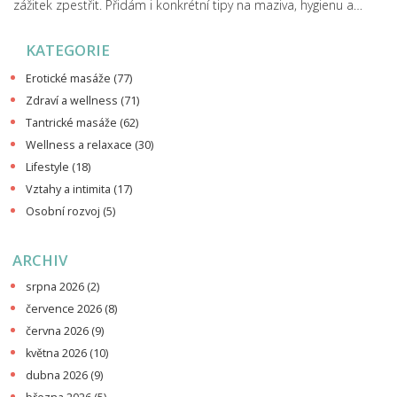
zážitek zpestřit. Přidám i konkrétní tipy na maziva, hygienu a
zajímavosti z praxe. S tímhle článkem bude footjob jednodušší,
KATEGORIE
než si myslíte.
Erotické masáže
(77)
Zdraví a wellness
(71)
Tantrické masáže
(62)
Wellness a relaxace
(30)
Lifestyle
(18)
Vztahy a intimita
(17)
Osobní rozvoj
(5)
ARCHIV
srpna 2026
(2)
července 2026
(8)
června 2026
(9)
května 2026
(10)
dubna 2026
(9)