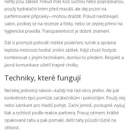
nehty jsou základ. Pokud máš kůži suchou nebo popraskanou,
použij hydratační krém před masáží, ale dej pozor na
parfémované přípravky—mohou dráždit. Pokud navštěvuješ
salon, podívej se na recenze a fotky, nebo se zeptej přímo na
hygienická pravidla. Transparentnost je dobré znamení.
Dál si promysli pohodlí: měkké povlečení, ručník a správná
teplota místnosti hodně změní zážitek. Když chceš footjob
kombinovat s jinými technikami, domluv to předem. Respekt a
jasná komunikace ušetří trapné chvilky.
Techniky, které fungují
Nečekej jednotný návod—každý má rád něco jiného. Ale pár
konkrétních tipů pomůže začátečníkům i pokročilým. Použij olej
nebo lubrikant pro hladší pohyb. Začni jemně, postupně zvyšuj
tlak a rychlost podle reakce partnera. Pracuj rytmem: krátké
opakované tahu a pak pomalé, delší tahy působí různě na
citlivost.