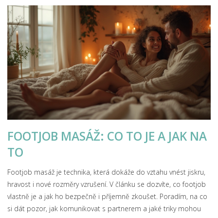
FOOTJOB MASÁŽ: CO TO JE A JAK NA
TO
Footjob masáž je technika, která dokáže do vztahu vnést jiskru,
hravost i nové rozměry vzrušení. V článku se dozvíte, co footjob
vlastně je a jak ho bezpečně i příjemně zkoušet. Poradím, na co
si dát pozor, jak komunikovat s partnerem a jaké triky mohou