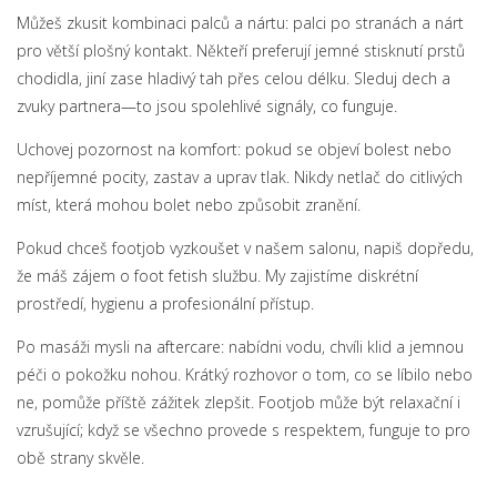
Můžeš zkusit kombinaci palců a nártu: palci po stranách a nárt
pro větší plošný kontakt. Někteří preferují jemné stisknutí prstů
chodidla, jiní zase hladivý tah přes celou délku. Sleduj dech a
zvuky partnera—to jsou spolehlivé signály, co funguje.
Uchovej pozornost na komfort: pokud se objeví bolest nebo
nepříjemné pocity, zastav a uprav tlak. Nikdy netlač do citlivých
míst, která mohou bolet nebo způsobit zranění.
Pokud chceš footjob vyzkoušet v našem salonu, napiš dopředu,
že máš zájem o foot fetish službu. My zajistíme diskrétní
prostředí, hygienu a profesionální přístup.
Po masáži mysli na aftercare: nabídni vodu, chvíli klid a jemnou
péči o pokožku nohou. Krátký rozhovor o tom, co se líbilo nebo
ne, pomůže příště zážitek zlepšit. Footjob může být relaxační i
vzrušující; když se všechno provede s respektem, funguje to pro
obě strany skvěle.