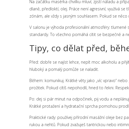
Na začátku masérka chvilku mluví, zjistí náladu a pří
dlaně, předloktí, olej. Práce není agresivní; využívá se
zónám, ale vždy s jasným souhlasem. Pokud se něco nezd
V salonu je výhoda profesionální atmosféry: tlumené sv
standardy. To všechno pomáhá cítit se bezpečně a ne
Tipy, co dělat před, bě
Před: dobře se najíst lehce, nepít moc alkoholu a přijí
hluboký a pomalý pomůže se naladit.
Během: komunikuj. Krátké věty jako „víc vpravo“ nebo 
prožitek. Pokud cítíš nepohodlí, hned to řekni. Respekt
Po: dej si pár minut na odpočinek, pij vodu a neplánuj
Krátké protažení a hydratační sprcha pomohou prodlo
Praktické rady: používej přírodní masážní oleje bez p
rukou a nehtů. Pokud zvažuješ tantrickou nebo intimn