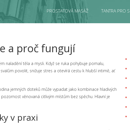
PROSTATOVÁ MASÁŽ
TANTRA PRO S
e a proč fungují
m naladění těla a mysli. Když se ruka pohybuje pomalu,
valům povolit, snižuje stres a otevírá cestu k hlubší intimě, ať
dina jemných doteků může vypadat jako kombinace hladivých
a pozornost věnovaná citlivým místům bez spěchu. Hlavní je
ky v praxi