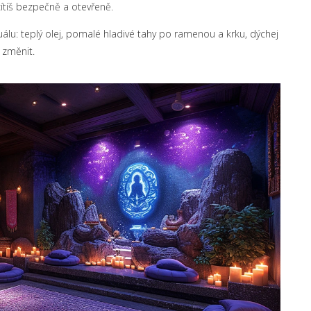
cítíš bezpečně a otevřeně.
lu: teplý olej, pomalé hladivé tahy po ramenou a krku, dýchej
 změnit.