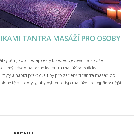
KAMI TANTRA MASÁŽÍ PRO OSOBY
žitky těm, kdo hledají cesty k sebeobjevování a zlepšení
ucelený návod na techniky tantra masáží specificky
ýty a nabízí praktické tipy pro začlenění tantra masáží do
polohy těla a dotyky, aby byl tento typ masáže co nejpřínosnější