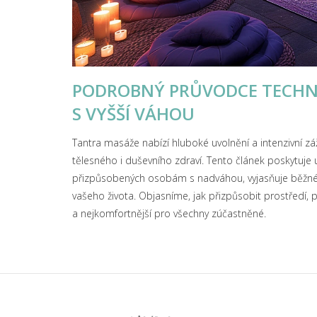
PODROBNÝ PRŮVODCE TECHNI
S VYŠŠÍ VÁHOU
Tantra masáže nabízí hluboké uvolnění a intenzivní zá
tělesného i duševního zdraví. Tento článek poskytuje 
přizpůsobených osobám s nadváhou, vyjasňuje běžné m
vašeho života. Objasníme, jak přizpůsobit prostředí, 
a nejkomfortnější pro všechny zúčastněné.