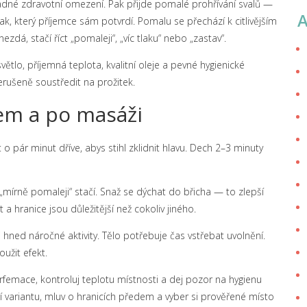
padné zdravotní omezení. Pak přijde pomalé prohřívání svalů —
 tlak, který příjemce sám potvrdí. Pomalu se přechází k citlivějším
á, stačí říct „pomaleji“, „víc tlaku“ nebo „zastav“.
ětlo, příjemná teplota, kvalitní oleje a pevné hygienické
rušeně soustředit na prožitek.
hem a po masáži
t o pár minut dříve, abys stihl zklidnit hlavu. Dech 2–3 minuty
„mírně pomaleji“ stačí. Snaž se dýchat do břicha — to zlepší
 a hranice jsou důležitější než cokoliv jiného.
 hned náročné aktivity. Tělo potřebuje čas vstřebat uvolnění.
užit efekt.
arfemace, kontroluj teplotu místnosti a dej pozor na hygienu
í variantu, mluv o hranicích předem a vyber si prověřené místo