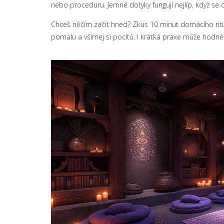
nebo proceduru. Jemné dotyky fungují nejlíp, když se 
Chceš něčím začít hned? Zkus 10 minut domácího rituá
pomalu a všímej si pocitů. I krátká praxe může hodně