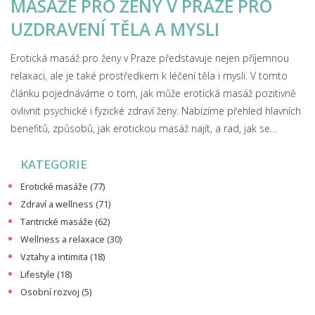
MASÁŽE PRO ŽENY V PRAZE PRO
UZDRAVENÍ TĚLA A MYSLI
Erotická masáž pro ženy v Praze představuje nejen příjemnou
relaxaci, ale je také prostředkem k léčení těla i mysli. V tomto
článku pojednáváme o tom, jak může erotická masáž pozitivně
ovlivnit psychické i fyzické zdraví ženy. Nabízíme přehled hlavních
benefitů, způsobů, jak erotickou masáž najít, a rad, jak se
připravit na tento hluboký zážitek. Článek je určen všem ženám,
KATEGORIE
které hledají cesty k sobě, k hlubšímu poznání svého těla a
potřebují se občas zastavit v dnešním uspěchaném světě.
Erotické masáže
(77)
Zdraví a wellness
(71)
Tantrické masáže
(62)
Wellness a relaxace
(30)
Vztahy a intimita
(18)
Lifestyle
(18)
Osobní rozvoj
(5)