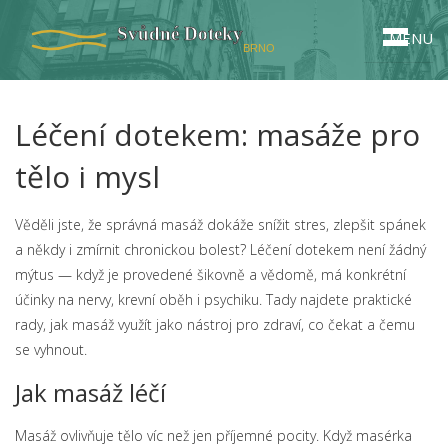
MENU
Léčení dotekem: masáže pro
tělo i mysl
Věděli jste, že správná masáž dokáže snížit stres, zlepšit spánek
a někdy i zmírnit chronickou bolest? Léčení dotekem není žádný
mýtus — když je provedené šikovně a vědomě, má konkrétní
účinky na nervy, krevní oběh i psychiku. Tady najdete praktické
rady, jak masáž využít jako nástroj pro zdraví, co čekat a čemu
se vyhnout.
Jak masáž léčí
Masáž ovlivňuje tělo víc než jen příjemné pocity. Když masérka