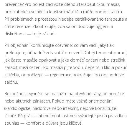
prevence? Pro bolest zad volte cílenou terapeutickou masáž,
pro hluboké uvolnění a lepší vnímání těla může pomoci tantra.
Při problémech s prostatou hledejte certifikovaného terapeuta a
čtěte recenze. Zkontrolujte, zda salon dodržuje hygienu a
diskrétnost — to je základ.
Při objednání komunikujte otevřeně: co vám vadí, jaký tlak
preferujete, případné zdravotní omezení. Dobrý terapeut poradí,
jak často masáže opakovat a jaké domácí cvičení nebo strečink
zařadit mezi sezení. Po masáži pijte vodu, dejte tělu klid a pokud
je třeba, odpočívejte — regenerace pokračuje i po odchodu ze
salónu.
Bezpečnost: vyhněte se masážím na otevřené rány, při horečce
nebo akutních zánětech. Pokud máte vážné onemocnění
(kardiologické, nádorové nebo infekční), nejprve konzultujte
lékaře. Při práci s intimními oblastmi si vyžádejte jasná pravidla a
souhlas — komfort a důvěra jsou klíčové.