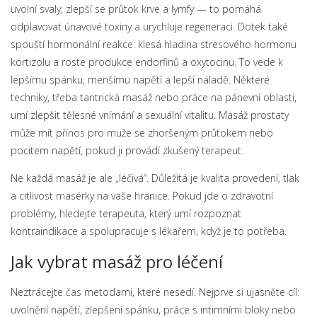
uvolní svaly, zlepší se průtok krve a lymfy — to pomáhá
odplavovat únavové toxiny a urychluje regeneraci. Dotek také
spouští hormonální reakce: klesá hladina stresového hormonu
kortizolu a roste produkce endorfinů a oxytocinu. To vede k
lepšímu spánku, menšímu napětí a lepší náladě. Některé
techniky, třeba tantrická masáž nebo práce na pánevní oblasti,
umí zlepšit tělesné vnímání a sexuální vitalitu. Masáž prostaty
může mít přínos pro muže se zhoršeným průtokem nebo
pocitem napětí, pokud ji provádí zkušený terapeut.
Ne každá masáž je ale „léčivá“. Důležitá je kvalita provedení, tlak
a citlivost masérky na vaše hranice. Pokud jde o zdravotní
problémy, hledejte terapeuta, který umí rozpoznat
kontraindikace a spolupracuje s lékařem, když je to potřeba.
Jak vybrat masáž pro léčení
Neztrácejte čas metodami, které nesedí. Nejprve si ujasněte cíl:
uvolnění napětí, zlepšení spánku, práce s intimními bloky nebo