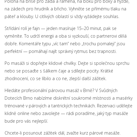
Poloha na břiše pro záda a ramena, na boku pro boky a hýždě,
na zádech pro hrudník a břicho. Vyhněte se přímému tlaku na
páteř a klouby. U citlivých oblastí si vždy vyžádejte souhlas.
Střídání rolí je fajn — jeden masíruje 15–20 minut, pak se
vyměníte. To udrží energii a oba si vyzkouší, co partnerovi dělá
dobře. Komentáře typu „víc tam“ nebo „trochu pomaleji“ jsou
perfektní — pomáhají najít správný rytmus bez trapnosti.
Po masáži si dopřejte klidové chvilky. Dejte si společnou sprchu
nebo se posaďte s šálkem čaje a sdílejte pocity. Krátké
zhodnocení, co se líbilo a co ne, zlepší další zážitek.
Hledáte profesionální párovou masáž v Brně? V Svůdných
Dotecích Brno nabízíme diskrétní soukromé místnosti a masérky
trénované v párových a tantrických technikách. Rezervaci udělejte
klidně online nebo zavolejte — rádi poradíme, jaký typ masáže
bude pro vás nejlepší.
Chcete-li posunout zážitek dál, zvažte kurz párové masáže.