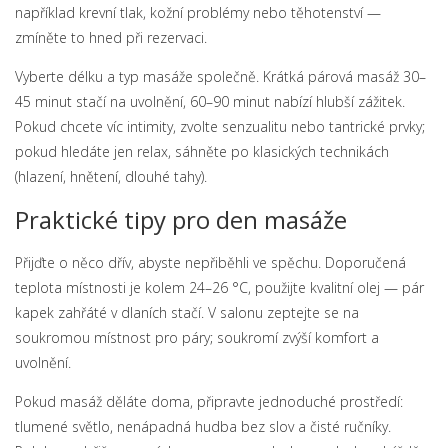
například krevní tlak, kožní problémy nebo těhotenství —
zmíněte to hned při rezervaci.
Vyberte délku a typ masáže společně. Krátká párová masáž 30–
45 minut stačí na uvolnění, 60–90 minut nabízí hlubší zážitek.
Pokud chcete víc intimity, zvolte senzualitu nebo tantrické prvky;
pokud hledáte jen relax, sáhněte po klasických technikách
(hlazení, hnětení, dlouhé tahy).
Praktické tipy pro den masáže
Přijďte o něco dřív, abyste nepřiběhli ve spěchu. Doporučená
teplota místnosti je kolem 24–26 °C, použijte kvalitní olej — pár
kapek zahřáté v dlaních stačí. V salonu zeptejte se na
soukromou místnost pro páry; soukromí zvýší komfort a
uvolnění.
Pokud masáž děláte doma, připravte jednoduché prostředí:
tlumené světlo, nenápadná hudba bez slov a čisté ručníky.