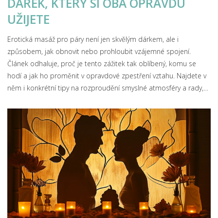
DÁREK, KTERÝ SI OBA OPRAVDU
UŽIJETE
Erotická masáž pro páry není jen skvělým dárkem, ale i
způsobem, jak obnovit nebo prohloubit vzájemné spojení.
Článek odhaluje, proč je tento zážitek tak oblíbený, komu se
hodí a jak ho proměnit v opravdové zpestření vztahu. Najdete v
něm i konkrétní tipy na rozproudění smyslné atmosféry a rady,
čeho se vyvarovat, aby masáž nebyla trapná nebo nepříjemná.
Pomáhá čtenářům pochopit, co od masáže čekat, jak ji doma
zvládnout a proč ji někdy nechat na profesionály.