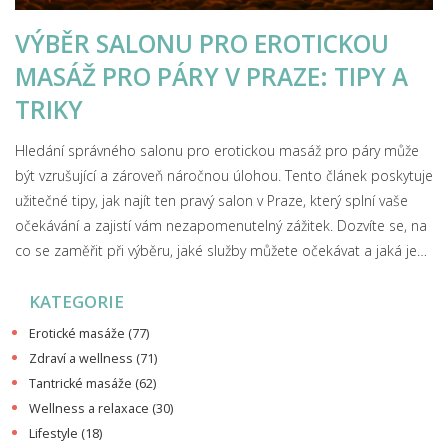
VÝBĚR SALONU PRO EROTICKOU
MASÁŽ PRO PÁRY V PRAZE: TIPY A
TRIKY
Hledání správného salonu pro erotickou masáž pro páry může
být vzrušující a zároveň náročnou úlohou. Tento článek poskytuje
užitečné tipy, jak najít ten pravý salon v Praze, který splní vaše
očekávání a zajistí vám nezapomenutelný zážitek. Dozvíte se, na
co se zaměřit při výběru, jaké služby můžete očekávat a jaká je
etiketa. Zahrnuji i osobní postřehy a zajímavosti o erotických
KATEGORIE
masážích.
Erotické masáže
(77)
Zdraví a wellness
(71)
Tantrické masáže
(62)
Wellness a relaxace
(30)
Lifestyle
(18)