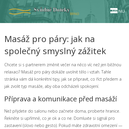
MENU
Masáž pro páry: jak na
společný smyslný zážitek
Chcete si s partnerem změnit večer na něco víc než jen běžnou
relaxaci? Masáž pro páry dokáže uvolnit tělo i vztah. Tahle
stránka vám dá konkrétní tipy, jak se připravit, co říct předem a
jak zvolit typ masáže, aby oba odcházeli spokojení.
Příprava a komunikace před masáží
Než přijdete do salonu nebo začnete doma, proberte hranice.
Řekněte si upřímně, co je ok a co ne. Domluvte si signál pro
zastavení (slovo nebo gesto). Pokud máte zdravotní omezení —