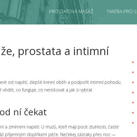
PROSTATOVÁ MASÁŽ
TANTRA PRO S
e, prostata a intimní
vit od napětí, zlepšit krevní oběh a podpořit intimní pohodu.
vědět, co funguje, co neriskovat a jak si vybrat
od ní čekat
 a zmírnění napětí. U mužů, kteří mají pocit ztuhlosti, časté
asáž příjemným doplňkem péče. Nečekej zázraky přes noc —