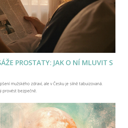
ŽE PROSTATY: JAK O NÍ MLUVIT S
ení mužského zdraví, ale v Česku je silně tabuizovaná.
 ji provést bezpečně.