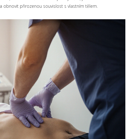
obnovit přirozenou souvislost s vlastním tělem.