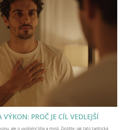
VÝKON: PROČ JE CÍL VEDLEJŠÍ
u, ale o uvolnění těla a mysli. Zjistěte, jak tato tantrická