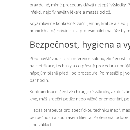
pravidelné, mírné procedury dávají nejlepší výsledky
infekci, nejdřív navštiv lékaře a masáž odlož.
Když mluvíme konkrétně: začni jemně, krátce a sleduj
hranicích a očekáváních. U profesionální masáže by m
Bezpečnost, hygiena a v
Před návštěvou si zjisti reference salonu, zkušenosti
na certifikace, techniky a co přesně procedura obnáš
nápojům těsně před i po proceduře. Po masáži pij vodu
pár hodin.
Kontraindikace: čerstvé chirurgické zákroky, akutní z
krve, máš srdeční potíže nebo vážné onemocnění, pora
Hledáš terapeuta pro specifickou techniku (např. mas
bezpečností a souhlasem klienta. Profesionál odpoví k
jsou základ.