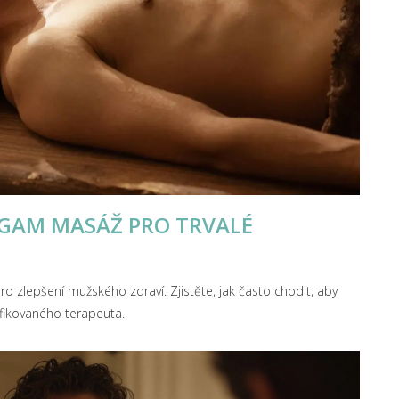
NGAM MASÁŽ PRO TRVALÉ
ro zlepšení mužského zdraví. Zjistěte, jak často chodit, aby
lifikovaného terapeuta.