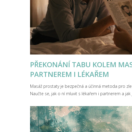
PŘEKONÁNÍ TABU KOLEM MASÁ
PARTNEREM I LÉKAŘEM
Masáž prostaty je bezpečná a účinná metoda pro zlepš
Naučte se, jak o ní mluvit s lékařem i partnerem a jak