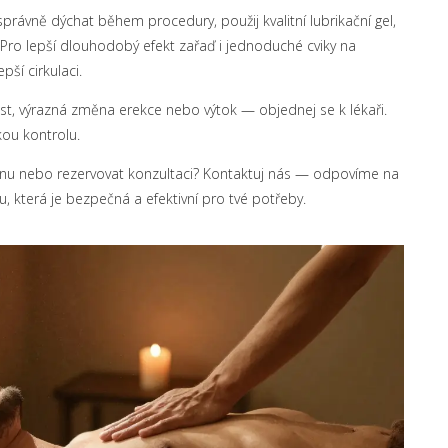
právně dýchat během procedury, použij kvalitní lubrikační gel,
i. Pro lepší dlouhodobý efekt zařaď i jednoduché cviky na
ší cirkulaci.
st, výrazná změna erekce nebo výtok — objednej se k lékaři.
kou kontrolu.
nu nebo rezervovat konzultaci? Kontaktuj nás — odpovíme na
 která je bezpečná a efektivní pro tvé potřeby.