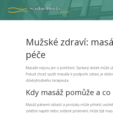
Mužské zdraví: masáž
péče
Masáže nejsou jen o potěšení. Správný dotek může ule
Pokud chceš využít masáže k podpoře zdraví, je dobré 
důvěryhodného terapeuta.
Kdy masáž pomůže a co 
Masáž pánevní oblasti a prostaty může přinést uvolnění
zvláštní napětí nebo snížené prokrvení, může být m