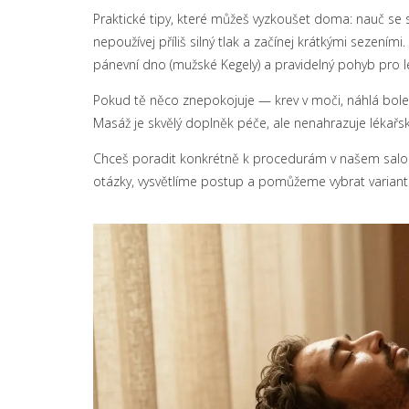
Praktické tipy, které můžeš vyzkoušet doma: nauč se s
nepoužívej příliš silný tlak a začínej krátkými sezením
pánevní dno (mužské Kegely) a pravidelný pohyb pro lep
Pokud tě něco znepokojuje — krev v moči, náhlá bole
Masáž je skvělý doplněk péče, ale nenahrazuje lékařs
Chceš poradit konkrétně k procedurám v našem salo
otázky, vysvětlíme postup a pomůžeme vybrat variantu,