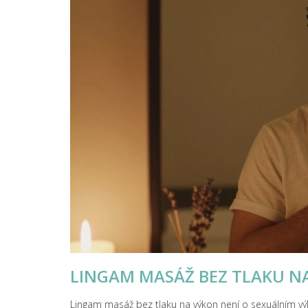
LINGAM MASÁŽ BEZ TLAKU NA 
Lingam masáž bez tlaku na výkon není o sexuálním výkon