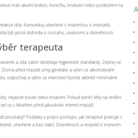
. Pokud máš akutní bolest, horečku, krvácení nebo podezření na
 reakce těla. Komunikuj otevřeně s masérkou o intenzitě,
ěla být jasná dohoda o rozsahu, soukromí a diskrétnosti.
ýběr terapeuta
 masérek a zda salon dodržuje hygienické standardy. Zeptej se
í. Doma před masáží umyj genitálie a vyhni se alkoholovým
, odpočívej a vyhni se intenzivní fyzické aktivitě minimálně
áněty, nejasné boule nebo krvácení. Pokud bereš léky na ředění
ď se s lékařem před jakoukoliv intimní masáží.
áž prostaty)? Požádej o popis postupu, jak terapeut pracuje s
lidně, otevřeně a bez tlaků. Diskrétnost a respekt k hranicím