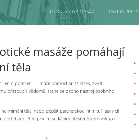
PROSTATOVÁ MASÁŽ
TANTRA PRO S
erotické masáže pomáhají
í těla
í jen o potěšení — může pomoct snížit stres, zvýšit
tomu přistoupíš vědomě, stane se z toho nástroj osobního
 na vnímání těla, nebo zlepšit partnerskou intimitu? Jasný cíl
ým potřebám. Před prvním setkáním otevřeně komunikuj o