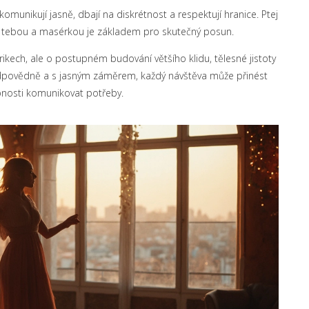
komunikují jasně, dbají na diskrétnost a respektují hranice. Ptej
zi tebou a masérkou je základem pro skutečný posun.
rikech, ale o postupném budování většího klidu, tělesné jistoty
zodpovědně a s jasným záměrem, každý návštěva může přinést
pnosti komunikovat potřeby.