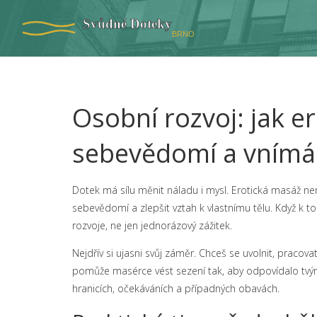
Osobní rozvoj: jak 
sebevědomí a vnímán
Dotek má sílu měnit náladu i mysl. Erotická masáž nen
sebevědomí a zlepšit vztah k vlastnímu tělu. Když k 
rozvoje, ne jen jednorázový zážitek.
Nejdřív si ujasni svůj záměr. Chceš se uvolnit, pracovat
pomůže masérce vést sezení tak, aby odpovídalo tv
hranicích, očekáváních a případných obavách.