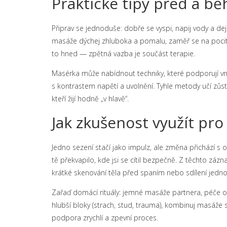
Praktické tipy před a b
Připrav se jednoduše: dobře se vyspi, napij vody a dej 
masáže dýchej zhluboka a pomalu, zaměř se na pocity 
to hned — zpětná vazba je součást terapie.
Masérka může nabídnout techniky, které podporují vn
s kontrastem napětí a uvolnění. Tyhle metody učí zůstá
kteří žijí hodně „v hlavě“.
Jak zkušenost využít pr
Jedno sezení stačí jako impulz, ale změna přichází s 
tě překvapilo, kde jsi se cítil bezpečně. Z těchto zá
krátké skenování těla před spaním nebo sdílení jedn
Zařaď domácí rituály: jemné masáže partnera, péče 
hlubší bloky (strach, stud, trauma), kombinuj masáže
podpora zrychlí a zpevní proces.