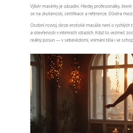
Výběr masérky je zásadní. Hledej profesionálky, které 
se na zkušenosti, certifikace a reference. Důvěra me
Osobní rozvoj skrze erotické masáže není o rychlých t
a otevřenosti v intimních vztazích. Když to vezmeš 
reálný posun — v sebevědomí, vnímání těla i ve scho