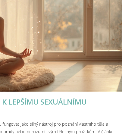
 K LEPŠÍMU SEXUÁLNÍMU
 fungovat jako silný nástroj pro poznání vlastního těla a
ti intimity nebo nerozumí svým tělesným prožitkům. V článku