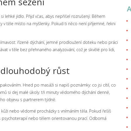
ěhem sezení
si lehké jídlo. Přijď včas, abys nepřišel rozrušený. Během
v těle místo na myšlenky. Pokud ti něco není příjemné, řekni
ímavost: řízené dýchání, jemné prodloužení doteku nebo práci
vat v těle bez přehnaného analyzování, což je skvělé pro lidi,
o dlouhodobý růst
opakováním. Hned po masáži si napiš poznámky: co jsi cítil, co
znamů si dej malé úkoly: tři minuty vědomého dýchání denně,
oho objevu s partnerem týdně.
o kůži nebo vědomé procházky s vnímáním těla. Pokud řešíš
 s psychoterapií nebo tělem orientovanou prací. Odborná