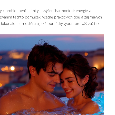
y k prohloubení intimity a zvýšení harmonické energie ve
žíváním těchto pomůcek, včetně praktických tipů a zajímavých
it dokonalou atmosféru a jaké pomůcky vybrat pro váš zážitek.