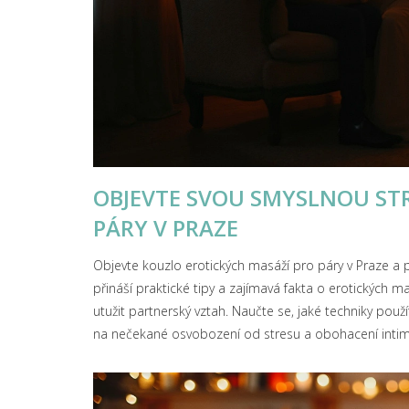
OBJEVTE SVOU SMYSLNOU ST
PÁRY V PRAZE
Objevte kouzlo erotických masáží pro páry v Praze a 
přináší praktické tipy a zajímavá fakta o erotických
utužit partnerský vztah. Naučte se, jaké techniky použ
na nečekané osvobození od stresu a obohacení intim