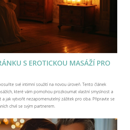
RÁNKU S EROTICKOU MASÁŽÍ PRO
posuňte své intimní soužití na novou úroveň. Tento článek
 masážích, které vám pomohou prozkoumat vlastní smyslnost a
ít a jak vytvořit nezapomenutelný zážitek pro oba. Připravte se
ních chvil se svým partnerem.