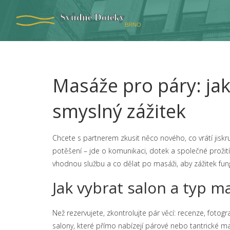
Masáže pro páry: jak
smyslný zážitek
Chcete s partnerem zkusit něco nového, co vrátí jiskru
potěšení – jde o komunikaci, dotek a společné prožití. 
vhodnou službu a co dělat po masáži, aby zážitek fung
Jak vybrat salon a typ m
Než rezervujete, zkontrolujte pár věcí: recenze, fotogr
salony, které přímo nabízejí párové nebo tantrické ma