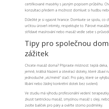
certifikované masérky s jasným popisem průběhu. Chcet
konzultaci předem a možnost domluvit si hudbu nebo
Důležité je si vyjasnit hranice. Domluvte se spolu, co 
určitou úroveň intimity, respektujte to. Párové masá
střídavé masírování nebo masáž vedle sebe s průvo
Tipy pro společnou domá
zážitek
Chcete masáž doma? Připravte místnost: teplá deka, k
jemně, krátká hlazení a otevírací doteky, které zbaví
jednoduché „víc/méně“ stačí. Pro páry, které se vyhýb
líbání nebo žádný konkrétní dotek bez svolení).
Ve studiu má výhodu profesionální vedení: terapeutky z
zkusit tantrickou masáž, smyslnou masáž s oleji, nebo
zvolte balíček pro páry a ověřte storno podmínky.