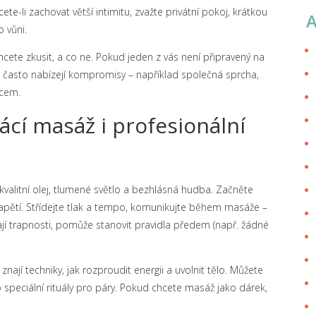
e-li zachovat větší intimitu, zvažte privátní pokoj, krátkou
 vůni.
chcete zkusit, a co ne. Pokud jeden z vás není připravený na
že často nabízejí kompromisy – například společná sprcha,
dcem.
cí masáž i profesionální
valitní olej, tlumené světlo a bezhlásná hudba. Začněte
 napětí. Střídejte tlak a tempo, komunikujte během masáže –
ají trapnosti, pomůže stanovit pravidla předem (např. žádné
nají techniky, jak rozproudit energii a uvolnit tělo. Můžete
 speciální rituály pro páry. Pokud chcete masáž jako dárek,