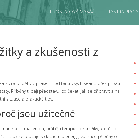
PROSTATOVÁ MASÁŽ
TANTRA PRO S
žitky a zkušenosti z
a sbírá příběhy z praxe — od tantrických seancí přes privátní
ty. Příběhy ti dají představu, co čekat, jak se připravit a na
ní situace a praktické tipy.
proč jsou užitečné
komunikaci s masérkou, průběh terapie i okamžiky, které lidi
ětlují, jak se pracuje s dechem a energií, zatímco příběhy o