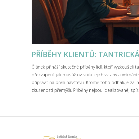
PŘÍBĚHY KLIENTŮ: TANTRICK
Článek přináší skutečné příběhy lidí, kteří vyzkoušeli t
překvapení, jak masáž ovlivnila jejich vztahy a vnímání v
připravit na první návštěvu. Kromě toho odhaluje zají
zkušenosti přemýšlí. Příběhy nejsou idealizované, spíš