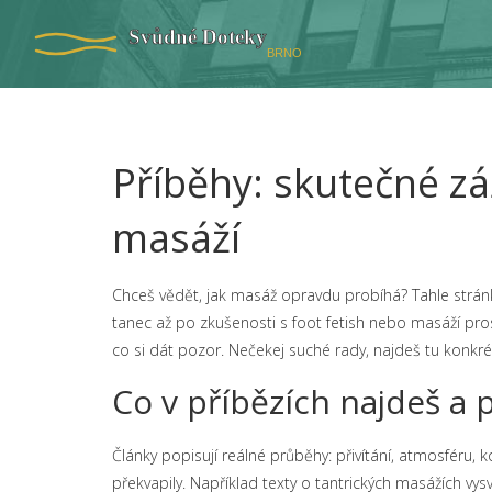
Příběhy: skutečné zá
masáží
Chceš vědět, jak masáž opravdu probíhá? Tahle stránk
tanec až po zkušenosti s foot fetish nebo masáží prosta
co si dát pozor. Nečekej suché rady, najdeš tu konkrét
Co v příbězích najdeš a 
Články popisují reálné průběhy: přivítání, atmosféru, 
překvapily. Například texty o tantrických masážích vysv