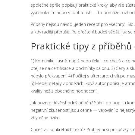
společné sprše popisují praktické kroky, aby vše zůs
vyvrcholením nebo s foot fetish — to pomůže rozhodnou
Příběhy nejsou návod „jeden recept pro všechny“. Slouží
a kdy raději přerušit. Po přečtení budeš vědět, jak se c
Praktické tipy z příběh
1) Komunikuj jasně: napiš nebo řekni, co chceš a co ne
ptej se na certifikace a podmínky salonu. 3) Ceny a 
nebylo překvapení. 4) Počítej s aftercare: chvíli po ma
5) Hledej detaily v příbězích: když autor popisuje atm
kvality než z obecného hodnocení.
Jak poznat důvěryhodný příběh? Sáhni po popisu konkré
negativní zkušenosti jsou cenné — varování o nejasný
zbytečné riziko.
Chceš víc konkrétních textů? Prohlédni si příspěvky s