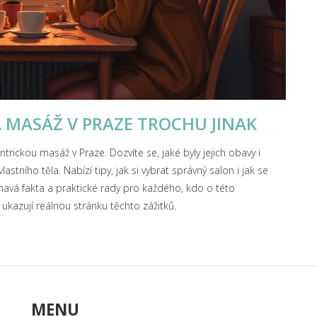
Á MASÁŽ V PRAZE TROCHU JINAK
antrickou masáž v Praze. Dozvíte se, jaké byly jejich obavy i
lastního těla. Nabízí tipy, jak si vybrat správný salon i jak se
mavá fakta a praktické rady pro každého, kdo o této
 ukazují reálnou stránku těchto zážitků.
MENU