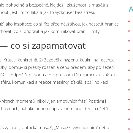
talo pohodlné a bezpečné. Najdeš i zkušenosti s masáží s
t, jestli tě to láká a jak to vyzkoušet bez stresu.
 jako inspirace: co si říct před návštěvou, jak nastavit hranice
hovat, co si připravit a jak komunikovat přání i limity.
ů — co si zapamatovat
. Krátce, konkrétně. 2) Bezpečí a hygiena: koukni na recenze,
služby: domluv si přesný rozsah a cenu předem, aby po sezení
sáži si odpočiň, pij vodu a dej prostoru tělu zpracovat zážitek.
osféru, komunikaci a reakce masérky, získáš lepší indikaci
tních momentů, nikoliv jen emotivních frází. Pozitivní i
ch cenách, nátlaku nebo neupraveném prostředí ti ušetří
 názvy jako „Tantrická masáž“, „Masáž s vyvrcholením“ nebo