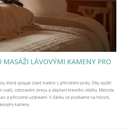
 O MASÁŽI LÁVOVÝMI KAMENY PRO
 která spojuje staré tradice s přírodními prvky. Díky využití
 svalů, odstranění stresu a zlepšení krevního oběhu. Metoda
aci a přirozené uzdravení. V článku se podíváme na historii,
 lávovými kameny.