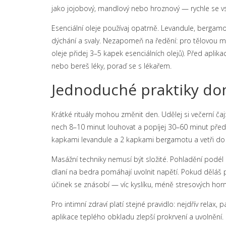
jako jojobový, mandlový nebo hroznový — rychle se vs
Esenciální oleje používaj opatrně. Levandule, bergamot
dýchání a svaly. Nezapomeň na ředění: pro tělovou 
oleje přidej 3–5 kapek esenciálních olejů). Před aplika
nebo bereš léky, poraď se s lékařem.
Jednoduché praktiky d
Krátké rituály mohou změnit den. Udělej si večerní ča
nech 8–10 minut louhovat a popíjej 30–60 minut před
kapkami levandule a 2 kapkami bergamotu a vetři do š
Masážní techniky nemusí být složité. Pohladění podél 
dlaní na bedra pomáhají uvolnit napětí. Pokud dělá
účinek se znásobí — víc kyslíku, méně stresových ho
Pro intimní zdraví platí stejné pravidlo: nejdřív relax
aplikace teplého obkladu zlepší prokrvení a uvolněn