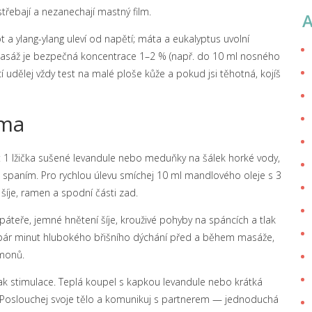
třebají a nezanechají mastný film.
 a ylang-ylang uleví od napětí; máta a eukalyptus uvolní
masáž je bezpečná koncentrace 1–2 % (např. do 10 ml nosného
cí udělej vždy test na malé ploše kůže a pokud jsi těhotná, kojíš
oma
j: 1 lžička sušené levandule nebo meduňky na šálek horké vody,
 spaním. Pro rychlou úlevu smíchej 10 ml mandlového oleje s 3
íje, ramen a spodní části zad.
páteře, jemné hnětení šíje, krouživé pohyby na spáncích a tlak
š pár minut hlubokého břišního dýchání před a během masáže,
rmonů.
, pak stimulace. Teplá koupel s kapkou levandule nebo krátká
í. Poslouchej svoje tělo a komunikuj s partnerem — jednoduchá