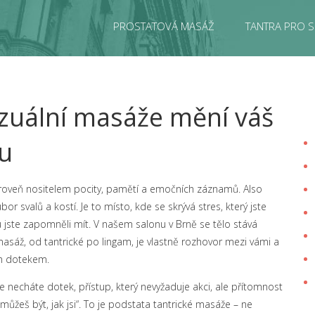
PROSTATOVÁ MASÁŽ
TANTRA PRO S
nzuální masáže mění váš
lu
 zároveň nositelem pocity, pamětí a emočních záznamů
. Also
bor svalů a kostí. Je to místo, kde se skrývá stres, který jste
erou jste zapomněli mít. V našem salonu v Brně se tělo stává
asáž, od tantrické po lingam, je vlastně rozhovor mezi vámi a
ým dotekem.
 se necháte
dotek
,
přístup, který nevyžaduje akci, ale přítomnost
„můžeš být, jak jsi“. To je podstata tantrické masáže – ne