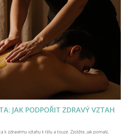
TA: JAK PODPOŘIT ZDRAVÝ VZTAH
a k zdravému vztahu k tělu a touze. Zjistěte, jak pomalý,