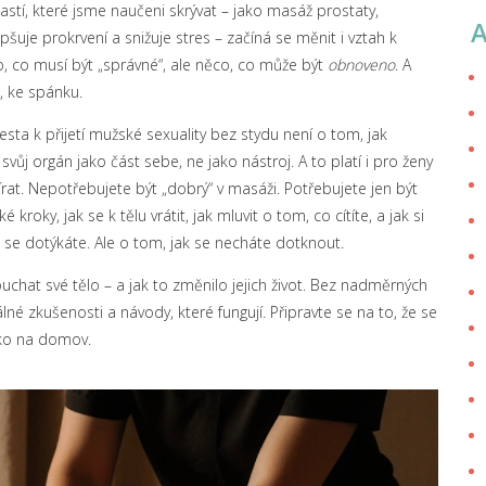
astí, které jsme naučeni skrývat – jako
masáž prostaty
,
šuje prokrvení a snižuje stres
– začíná se měnit i vztah k
o, co musí být „správné“, ale něco, co může být
obnoveno
. A
i, ke spánku.
cesta k přijetí mužské sexuality bez stydu
není o tom, jak
svůj orgán jako část sebe, ne jako nástroj. A to platí i pro ženy
írat. Nepotřebujete být „dobrý“ v masáži. Potřebujete jen být
kroky, jak se k tělu vrátit, jak mluvit o tom, co cítíte, a jak si
ak se dotýkáte. Ale o tom, jak se necháte dotknout.
louchat své tělo – a jak to změnilo jejich život. Bez nadměrných
lné zkušenosti a návody, které fungují. Připravte se na to, že se
ako na domov.