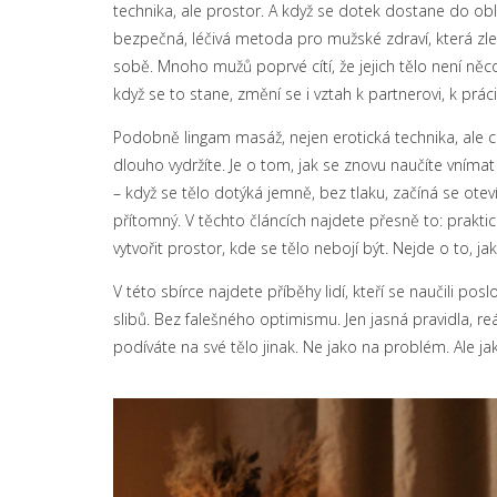
technika, ale prostor. A když se dotek dostane do obl
bezpečná, léčivá metoda pro mužské zdraví, která zlep
sobě. Mnoho mužů poprvé cítí, že jejich tělo není něc
když se to stane, změní se i vztah k partnerovi, k prác
Podobně
lingam masáž
,
nejen erotická technika, ale 
dlouho vydržíte. Je o tom, jak se znovu naučíte vnímat 
– když se tělo dotýká jemně, bez tlaku, začíná se otev
přítomný. V těchto článcích najdete přesně to: praktické 
vytvořit prostor, kde se tělo nebojí být. Nejde o to, j
V této sbírce najdete příběhy lidí, kteří se naučili pos
slibů. Bez falešného optimismu. Jen jasná pravidla, reá
podíváte na své tělo jinak. Ne jako na problém. Ale j