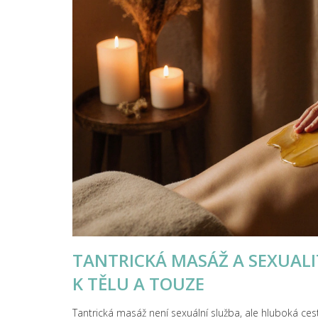
TANTRICKÁ MASÁŽ A SEXUALI
K TĚLU A TOUZE
Tantrická masáž není sexuální služba, ale hluboká cest