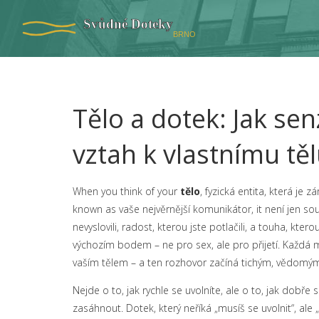
Tělo a dotek: Jak se
vztah k vlastnímu tě
When you think of your
tělo
,
fyzická entita, která je
known as
vaše nejvěrnější komunikátor
, it
není jen sou
nevyslovili, radost, kterou jste potlačili, a touha, kt
výchozím bodem – ne pro sex, ale pro přijetí. Každá m
vaším tělem – a ten rozhovor začíná tichým, vědom
Nejde o to, jak rychle se uvolníte, ale o to, jak dobře
zasáhnout. Dotek, který neříká „musíš se uvolnit“, ale 