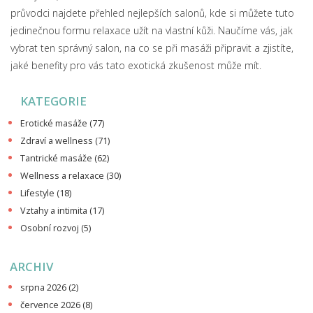
průvodci najdete přehled nejlepších salonů, kde si můžete tuto
jedinečnou formu relaxace užít na vlastní kůži. Naučíme vás, jak
vybrat ten správný salon, na co se při masáži připravit a zjistíte,
jaké benefity pro vás tato exotická zkušenost může mít.
KATEGORIE
Erotické masáže
(77)
Zdraví a wellness
(71)
Tantrické masáže
(62)
Wellness a relaxace
(30)
Lifestyle
(18)
Vztahy a intimita
(17)
Osobní rozvoj
(5)
ARCHIV
srpna 2026
(2)
července 2026
(8)