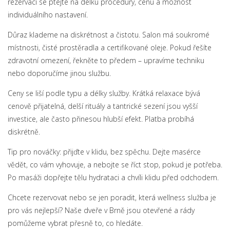
rezervaci se ptejte na délku procedury, cenu a možnost
individuálního nastavení.
Důraz klademe na diskrétnost a čistotu. Salon má soukromé
místnosti, čisté prostěradla a certifikované oleje. Pokud řešíte
zdravotní omezení, řekněte to předem – upravíme techniku
nebo doporučíme jinou službu.
Ceny se liší podle typu a délky služby. Krátká relaxace bývá
cenově přijatelná, delší rituály a tantrické sezení jsou vyšší
investice, ale často přinesou hlubší efekt. Platba probíhá
diskrétně.
Tip pro nováčky: přijďte v klidu, bez spěchu. Dejte masérce
vědět, co vám vyhovuje, a nebojte se říct stop, pokud je potřeba.
Po masáži dopřejte tělu hydrataci a chvíli klidu před odchodem.
Chcete rezervovat nebo se jen poradit, která wellness služba je
pro vás nejlepší? Naše dveře v Brně jsou otevřené a rády
pomůžeme vybrat přesně to, co hledáte.