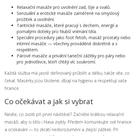
Relaxační masáže pro uvolnění zad, šíje a svalů.
Senzuální a erotické masáže zaměřené na smyslový
prožitek a uvolnění.
Tantrické masáže, které pracují s dechem, energií a
pomalými doteky pro hlubší vnímání těla.
Speciální procedury jako foot fetish, masáž prostaty nebo
intimní masáže — všechny prováděné diskrétně a s
respektem.
Párové masáže a privátní taneční zážitky pro páry nebo
pro jednotlivce, kteří chtějí víc soukromí.
Každá služba má jasně definovaný průběh a délku, takže víte, co
čekat. Masérky jsou školené, dbají na hygienu a respektují vaše
hranice.
Co očekávat a jak si vybrat
Nevíte, co zvolit při první návštěvě? Začněte krátkou relaxační
masáží, aby si tělo i hlava zvykly. Předem komunikujte své hranice
a očekávání — to zkrátí nedorozumění a zlepší zážitek. Při