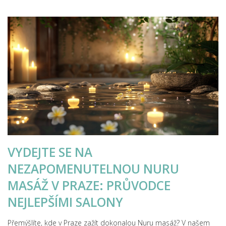
VYDEJTE SE NA
NEZAPOMENUTELNOU NURU
MASÁŽ V PRAZE: PRŮVODCE
NEJLEPŠÍMI SALONY
Přemýšlíte, kde v Praze zažít dokonalou Nuru masáž? V našem