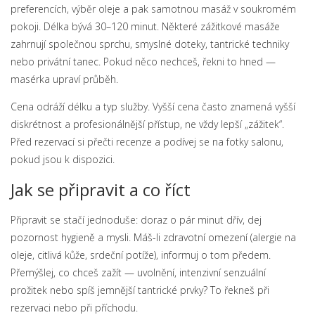
preferencích, výběr oleje a pak samotnou masáž v soukromém
pokoji. Délka bývá 30–120 minut. Některé zážitkové masáže
zahrnují společnou sprchu, smyslné doteky, tantrické techniky
nebo privátní tanec. Pokud něco nechceš, řekni to hned —
masérka upraví průběh.
Cena odráží délku a typ služby. Vyšší cena často znamená vyšší
diskrétnost a profesionálnější přístup, ne vždy lepší „zážitek“.
Před rezervací si přečti recenze a podívej se na fotky salonu,
pokud jsou k dispozici.
Jak se připravit a co říct
Připravit se stačí jednoduše: doraz o pár minut dřív, dej
pozornost hygieně a mysli. Máš-li zdravotní omezení (alergie na
oleje, citlivá kůže, srdeční potíže), informuj o tom předem.
Přemýšlej, co chceš zažít — uvolnění, intenzivní senzuální
prožitek nebo spíš jemnější tantrické prvky? To řekneš při
rezervaci nebo při příchodu.