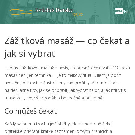
MENU
Zážitková masáž — co čekat a
jak si vybrat
Hledáš zážitkovou masáž a nevíš, co přesně očekávat? Zážitková
masáž není jen technika — je to celkový rituál. Cílem je pocit
uvolnění, blízkosti a často i smyslné prožitky. V tomto textu
najdeš jasné tipy, jak se připravit, jak vybrat salon a jak mluvit s
masérkou, aby vše proběhlo bezpečně a příjemně.
Co můžeš čekat
Každý salon má trochu jiné služby, ale standardně čekej
přátelské přivítání, krátké seznámení o tvých hranicích a