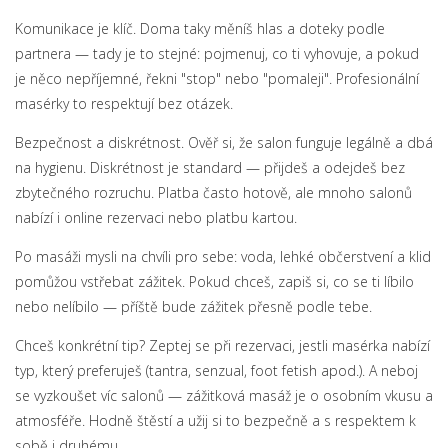
Komunikace je klíč. Doma taky měníš hlas a doteky podle
partnera — tady je to stejné: pojmenuj, co ti vyhovuje, a pokud
je něco nepříjemné, řekni "stop" nebo "pomaleji". Profesionální
masérky to respektují bez otázek.
Bezpečnost a diskrétnost. Ověř si, že salon funguje legálně a dbá
na hygienu. Diskrétnost je standard — přijdeš a odejdeš bez
zbytečného rozruchu. Platba často hotově, ale mnoho salonů
nabízí i online rezervaci nebo platbu kartou.
Po masáži mysli na chvíli pro sebe: voda, lehké občerstvení a klid
pomůžou vstřebat zážitek. Pokud chceš, zapiš si, co se ti líbilo
nebo nelíbilo — příště bude zážitek přesně podle tebe.
Chceš konkrétní tip? Zeptej se při rezervaci, jestli masérka nabízí
typ, který preferuješ (tantra, senzual, foot fetish apod.). A neboj
se vyzkoušet víc salonů — zážitková masáž je o osobním vkusu a
atmosféře. Hodně štěstí a užij si to bezpečně a s respektem k
sobě i druhému.