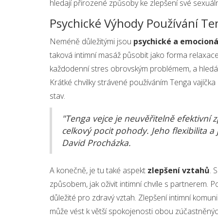
hledají přirozené způsoby ke zlepšení své sexuáln
Psychické Výhody Používání Te
Neméně důležitými jsou
psychické a emocioná
taková intimní masáž působit jako forma relaxace
každodenní stres obrovským problémem, a hledání m
Krátké chvilky strávené používáním Tenga vajíčka 
stav.
"Tenga vejce je neuvěřitelně efektivní zp
celkový pocit pohody. Jeho flexibilita 
David Procházka.
A konečně, je tu také aspekt
zlepšení vztahů
. 
způsobem, jak oživit intimní chvíle s partnerem. 
důležité pro zdravý vztah. Zlepšení intimní komun
může vést k větší spokojenosti obou zúčastněnýc