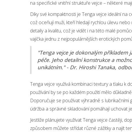
na specifické vnitřní struktuře vejce – některé mají
Díky své kompaktnosti je Tenga vejce ideální na ce
což oceňují muži, kteří hledají rychlou úlevu nebo 
detaily a kvalitu, což je vidět i na této malé pomůc
vajíčka jednu z nejpopulárnějších erotických pom
"Tenga vejce je dokonalým příkladem j
péče. Jeho detailní konstrukce a možno
unikátním." - Dr. Hiroshi Tanaka, odbor
Tenga vejce využívá kombinaci textury a tlaku k 
používání by se po každém použití mělo důkladně 
Doporučuje se používat výhradně s lubrikačními ge
údržba a správné skladování pomáhají uchovat jeh
Jestliže plánujete využívat Tenga vejce častěji, d
způsobem můžete střídat různé zážitky a najít ten,