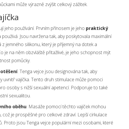
ůckami může výrazně zvýšit celkový zážitek.
jíčka
jí jeho používání. Prvním přínosem je jeho
praktický
a používá. Jsou navržena tak, aby poskytovala maximální
á z jemného silikonu, který je příjemný na dotek a
Co je na něm obzvláště přitažlivé, je jeho schopnost mýt
otnost pomůcky.
potěšení
. Tenga vejce jsou designována tak, aby
ary uvnitř vajíčka. Tento druh stimulace může pomoci
 pro osoby s nižší sexuální apetencí. Podporuje to také
stní sexualitou.
vního oběhu
. Masáže pomocí těchto vajíček mohou
, což je prospěšné pro celkové zdraví. Lepší cirkulace
žů. Proto jsou Tenga vejce populární mezi osobami, které