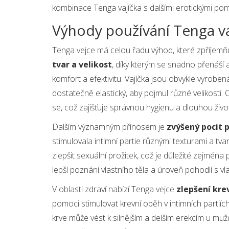
kombinace Tenga vajíčka s dalšími erotickými pom
Výhody používání Tenga va
Tenga vejce má celou řadu výhod, které zpříjemňu
tvar a velikost
, díky kterým se snadno přenáší 
komfort a efektivitu. Vajíčka jsou obvykle vyroben
dostatečně elastický, aby pojmul různé velikosti. 
se, což zajišťuje správnou hygienu a dlouhou živ
Dalším významným přínosem je
zvýšený pocit 
stimulovala intimní partie různými texturami a tv
zlepšit sexuální prožitek, což je důležité zejména
lepší poznání vlastního těla a úroveň pohodlí s vla
V oblasti zdraví nabízí Tenga vejce
zlepšení kre
pomoci stimulovat krevní oběh v intimních partiích
krve může vést k silnějším a delším erekcím u mu