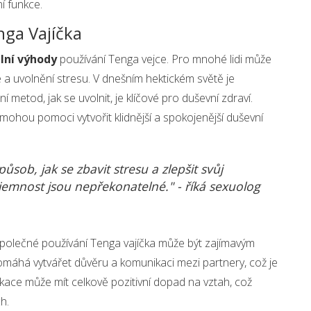
í funkce.
nga Vajíčka
lní výhody
používání Tenga vejce. Pro mnohé lidi může
 a uvolnění stresu. V dnešním hektickém světě je
etod, jak se uvolnit, je klíčové pro duševní zdraví.
mohou pomoci vytvořit klidnější a spokojenější duševní
ůsob, jak se zbavit stresu a zlepšit svůj
a jemnost jsou nepřekonatelné." - říká sexuolog
Společné používání Tenga vajíčka může být zajímavým
Pomáhá vytvářet důvěru a komunikaci mezi partnery, což je
ikace může mít celkově pozitivní dopad na vztah, což
h.