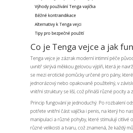
Výhody používání Tenga vajíčka
Běžné kontraindikace
Alternativy k Tenga vejci
Tipy pro bezpečné použití
Co je Tenga vejce a jak fu
Tenga vejce je zázrak moderní intimní péče původ
uvnitř skrývá měkkou gelovou výplň, která je na
se mezi erotické pomůcky určené pro pány, které
jednorázový nebo opakovaně použitelný, v závislos
vnitřní struktury se liší, což přináší různé pocity a 
Princip fungování je jednoduchý. Po rozbalení odst
potřete vnitřní část vajíčka i penis, na který ho
manipulaci a různé pohyby, které stimulují citlivé 
různé velikosti a tvaru, což znamená, že každý můž