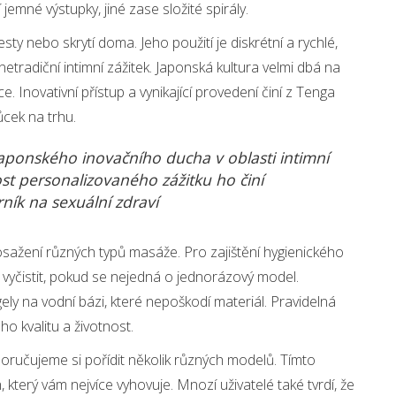
 jemné výstupky, jiné zase složité spirály.
sty nebo skrytí doma. Jeho použití je diskrétní a rychlé,
netradiční intimní zážitek. Japonská kultura velmi dbá na
ce. Inovativní přístup a vynikající provedení činí z Tenga
ůcek na trhu.
aponského inovačního ducha v oblasti intimní
st personalizovaného zážitku ho činí
ník na sexuální zdraví
dosažení různých typů masáže. Pro zajištění hygienického
vyčistit, pokud se nejedná o jednorázový model.
ly na vodní bázi, které nepoškodí materiál. Pravidelná
o kvalitu a životnost.
oporučujeme si pořídit několik různých modelů. Tímto
 který vám nejvíce vyhovuje. Mnozí uživatelé také tvrdí, že