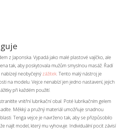
nguje
em z Japonska. Vypadá jako malé plastové vajíčko, ale
vržena tak, aby poskytovala mužům smyslnou masáž. Řadí
 nabízejí neobyčejný
zážitek
. Tento malý nástroj je
ti na modelu. Vejce nenabízí jen jedno nastavení, jejich
zážitky při každém použití.
ranitíte vnitřní lubrikační obal. Poté lubrikačním gelem
 nasadíte. Měkký a pružný materiál umožňuje snadnou
oblasti. Tenga vejce je navrženo tak, aby se přizpůsobilo
e najít model, který mu vyhovuje. Individuální pocit závisí