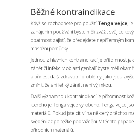
Běžné kontraindikace
Když se rozhodnete pro použití
Tenga vejce
, j
zahájením používání byste měli zvážit svůj celkov
opatrnost zajistí, že předejdete nepříjemným komp
masážní pomůcky.
Jednou z hlavních kontraindikací je přítomnost jak
zánět či infekci v oblasti genitálií byste měli oka
a přinést další zdravotní problémy, jako jsou zvýše
zmínit, že ani lehký zánět není výjimkou.
Další významnou kontraindikací je přítomnost kožn
kterého je Tenga vejce vyrobeno. Tenga vejce jsou
materiálů. Pokud jste citliví na některý z těchto 
svědění až po těžké podráždění. V těchto případec
přírodních materiálů.