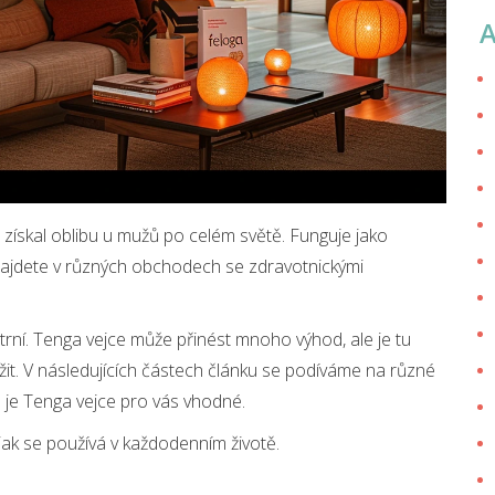
i získal oblibu u mužů po celém světě. Funguje jako
najdete v různých obchodech se zdravotnickými
trní. Tenga vejce může přinést mnoho výhod, ale je tu
vážit. V následujících částech článku se podíváme na různé
je Tenga vejce pro vás vhodné.
jak se používá v každodenním životě.