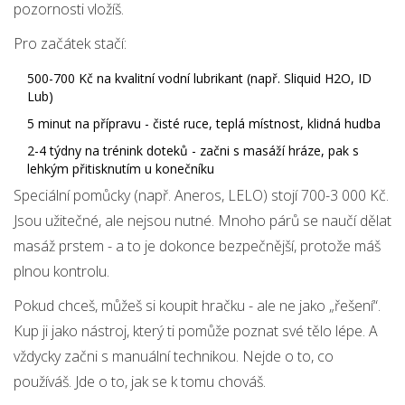
pozornosti vložíš.
Pro začátek stačí:
500-700 Kč na kvalitní vodní lubrikant (např. Sliquid H2O, ID
Lub)
5 minut na přípravu - čisté ruce, teplá místnost, klidná hudba
2-4 týdny na trénink doteků - začni s masáží hráze, pak s
lehkým přitisknutím u konečníku
Speciální pomůcky (např. Aneros, LELO) stojí 700-3 000 Kč.
Jsou užitečné, ale nejsou nutné. Mnoho párů se naučí dělat
masáž prstem - a to je dokonce bezpečnější, protože máš
plnou kontrolu.
Pokud chceš, můžeš si koupit hračku - ale ne jako „řešení“.
Kup ji jako nástroj, který ti pomůže poznat své tělo lépe. A
vždycky začni s manuální technikou. Nejde o to, co
používáš. Jde o to, jak se k tomu chováš.