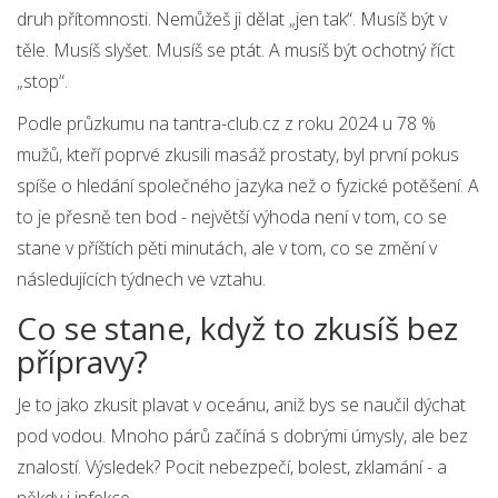
druh přítomnosti. Nemůžeš ji dělat „jen tak“. Musíš být v
těle. Musíš slyšet. Musíš se ptát. A musíš být ochotný říct
„stop“.
Podle průzkumu na tantra-club.cz z roku 2024 u 78 %
mužů, kteří poprvé zkusili masáž prostaty, byl první pokus
spíše o hledání společného jazyka než o fyzické potěšení. A
to je přesně ten bod - největší výhoda není v tom, co se
stane v příštích pěti minutách, ale v tom, co se změní v
následujících týdnech ve vztahu.
Co se stane, když to zkusíš bez
přípravy?
Je to jako zkusit plavat v oceánu, aniž bys se naučil dýchat
pod vodou. Mnoho párů začíná s dobrými úmysly, ale bez
znalostí. Výsledek? Pocit nebezpečí, bolest, zklamání - a