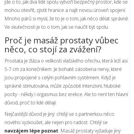
jde o to, jak dva lidé spolu vytvoří bezpečný prostor, kde se
mohou otevřít, zjistit hranice a najít novou úroveň spojení.
Mnoho párů si myslí, že to je o tom, jak něco dělat správně.
Ve skutečnosti je to o tom, jak se naučit být spolu.
Proč je masáž prostaty vůbec
něco, co stojí za zvážení?
Prostata je žláza o velikosti vlašského ořechu, která leží asi
5-7 cm za konečníkem. Je bohatě zásobena nervy, které
jsou propojené s celým pohlavním systémem. Když je
správně stimulována, může způsobit intenzivní, hluboké
pocity - někdy i orgasmus bez erekce. Ale to není ten hlavní
důvod, proč to lidé dělají.
Nejčastější důvod je jiný: chtějí se s partnerkou něco
nového vyzkoušet, ale nejen pro radost. Chtějí se
navzájem lépe poznat
. Masáž prostaty vyžaduje jiný