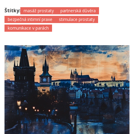
Štítky:
masáž prostaty
partnerská důvěra
bezpečná intimní praxe
stimulace prostaty
komunikace v parách