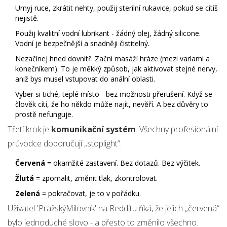
Umyj ruce, zkrátit nehty, použij sterilní rukavice, pokud se cítíš
nejistě.
Použij kvalitní vodní lubrikant - žádný olej, žádný silicone.
Vodní je bezpečnější a snadněji čistitelný.
Nezačínej hned dovnitř. Začni masáží hráze (mezi varlami a
konečníkem). To je měkký způsob, jak aktivovat stejné nervy,
aniž bys musel vstupovat do anální oblasti.
Vyber si tiché, teplé místo - bez možnosti přerušení. Když se
člověk cítí, že ho někdo může najít, nevěří. A bez důvěry to
prostě nefunguje.
Třetí krok je
komunikační systém
. Všechny profesionální
průvodce doporučují „stoplight“:
Červená
= okamžité zastavení. Bez dotazů. Bez výčitek.
Žlutá
= zpomalit, změnit tlak, zkontrolovat.
Zelená
= pokračovat, je to v pořádku.
Uživatel 'PražskýMilovník' na Redditu říká, že jejich „červená“
bylo jednoduché slovo - a přesto to změnilo všechno.