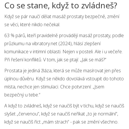
Co se stane, když to zvládneš?
Když se pár naučí dělat masáž prostaty bezpečně, změní
se věci, které nikdo nečekal.
63 % párů, kteří pravidelně provádějí masáž prostaty, podle
průzkumu na vibratory.net (2024), hlásí zlepšení
komunikace v intimní oblasti. Nejen v posteli. Ale i u večeře.
Při řešení konfliktů. V tom, jak se ptají: „Jak se máš?“
Prostata je jediná žláza, která se může masírovat jen přes
úplnou důvěru. Když se někdo dovolává vstoupit do tohoto
místa, nechce jen stimulaci. Chce potvrzení: „Jsem
bezpečný u tebe.“
A když to zvládneš, když se naučíš být v tichu, když se naučíš
slyšet „červenou“, když se naučíš neříkat „to je normální“,
když se naučíš říct „mám strach“ - pak se změní všechno.