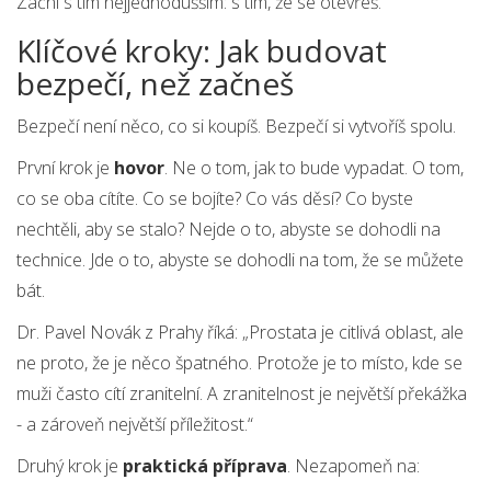
Začni s tím nejjednodušším: s tím, že se otevřeš.
Klíčové kroky: Jak budovat
bezpečí, než začneš
Bezpečí není něco, co si koupíš. Bezpečí si vytvoříš spolu.
První krok je
hovor
. Ne o tom, jak to bude vypadat. O tom,
co se oba cítíte. Co se bojíte? Co vás děsí? Co byste
nechtěli, aby se stalo? Nejde o to, abyste se dohodli na
technice. Jde o to, abyste se dohodli na tom, že se můžete
bát.
Dr. Pavel Novák z Prahy říká: „Prostata je citlivá oblast, ale
ne proto, že je něco špatného. Protože je to místo, kde se
muži často cítí zranitelní. A zranitelnost je největší překážka
- a zároveň největší příležitost.“
Druhý krok je
praktická příprava
. Nezapomeň na: