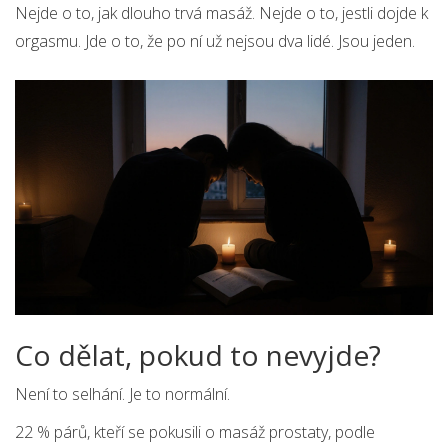
Nejde o to, jak dlouho trvá masáž. Nejde o to, jestli dojde k
orgasmu. Jde o to, že po ní už nejsou dva lidé. Jsou jeden.
Co dělat, pokud to nevyjde?
Není to selhání. Je to normální.
22 % párů, kteří se pokusili o masáž prostaty, podle