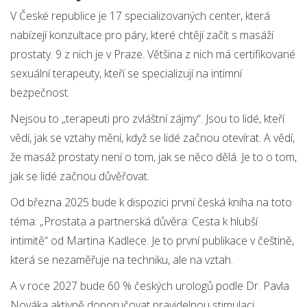
V České republice je 17 specializovaných center, která
nabízejí konzultace pro páry, které chtějí začít s masáží
prostaty. 9 z nich je v Praze. Většina z nich má certifikované
sexuální terapeuty, kteří se specializují na intimní
bezpečnost.
Nejsou to „terapeuti pro zvláštní zájmy“. Jsou to lidé, kteří
vědí, jak se vztahy mění, když se lidé začnou otevírat. A vědí,
že masáž prostaty není o tom, jak se něco dělá. Je to o tom,
jak se lidé začnou důvěřovat.
Od března 2025 bude k dispozici první česká kniha na toto
téma: „Prostata a partnerská důvěra: Cesta k hlubší
intimitě“ od Martina Kadlece. Je to první publikace v češtině,
která se nezaměřuje na techniku, ale na vztah.
A v roce 2027 bude 60 % českých urologů podle Dr. Pavla
Nováka aktivně doporučovat pravidelnou stimulaci