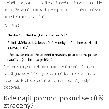
stejného průzkumu, prožilo dočasné napětí ve vztahu. Ne
proto, že se něco pokazilo. Ale proto, že se něco objevilo -
bolest, strach, zklamání.
Co dělat?
Neobviňuj. Neříkej „tak to jsi měl říct“.
Řekni: „Mělo to být bezpečné. A nebylo. Pojďme to zkusit
znovu, jinak.“
Přestav se na to, že to není o masáži. Je to o tom, jak se
naučíte být s tím, co je těžké.
Některé páry se rozhodnou po prvním neúspěchu nechat
to být. Jiné se vrátí za týden, za měsíc, za rok. A pak to
zvládnou. Protože teď už vědí, jak se ptát. A jak slyšet
odpověď.
Kde najít pomoc, pokud se cítíš
ztracený?