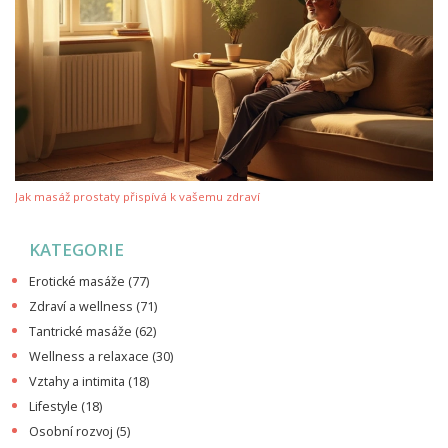
Jak masáž prostaty přispívá k vašemu zdraví
KATEGORIE
Erotické masáže
(77)
Zdraví a wellness
(71)
Tantrické masáže
(62)
Wellness a relaxace
(30)
Vztahy a intimita
(18)
Lifestyle
(18)
Osobní rozvoj
(5)