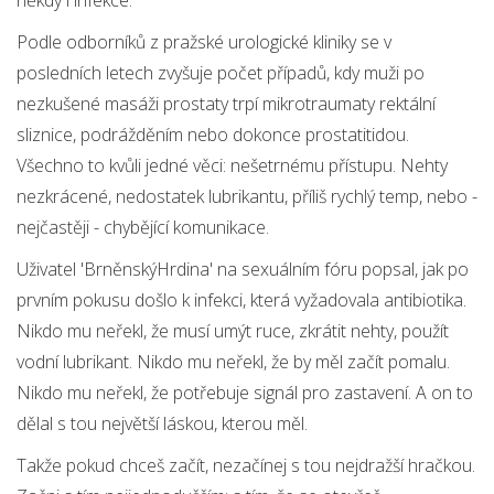
někdy i infekce.
Podle odborníků z pražské urologické kliniky se v
posledních letech zvyšuje počet případů, kdy muži po
nezkušené masáži prostaty trpí mikrotraumaty rektální
sliznice, podrážděním nebo dokonce prostatitidou.
Všechno to kvůli jedné věci: nešetrnému přístupu. Nehty
nezkrácené, nedostatek lubrikantu, příliš rychlý temp, nebo -
nejčastěji - chybějící komunikace.
Uživatel 'BrněnskýHrdina' na sexuálním fóru popsal, jak po
prvním pokusu došlo k infekci, která vyžadovala antibiotika.
Nikdo mu neřekl, že musí umýt ruce, zkrátit nehty, použít
vodní lubrikant. Nikdo mu neřekl, že by měl začít pomalu.
Nikdo mu neřekl, že potřebuje signál pro zastavení. A on to
dělal s tou největší láskou, kterou měl.
Takže pokud chceš začít, nezačínej s tou nejdražší hračkou.