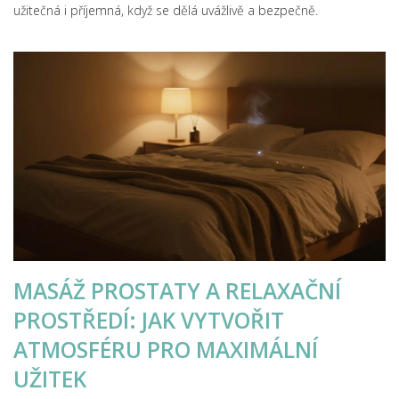
užitečná i příjemná, když se dělá uvážlivě a bezpečně.
MASÁŽ PROSTATY A RELAXAČNÍ
PROSTŘEDÍ: JAK VYTVOŘIT
ATMOSFÉRU PRO MAXIMÁLNÍ
UŽITEK