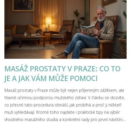
MASÁŽ PROSTATY V PRAZE: CO TO
JE A JAK VÁM MŮŽE POMOCI
Masáž prostaty v Praze může být nejen příjemným zážitkem, ale
hlavně účinnou podporou mužského zdraví. V článku se dozvíte,
co přesně tato procedura obnáší, jak probíhá a proč ji někteří
muži vyhledávají. Kromě toho najdete i praktické tipy na výběr
vhodného masážního studia a konkrétní rady pro první návštěvu.
Zjistíte, jaké má masáž účinky na tělo a kdy je lepší se jí raději