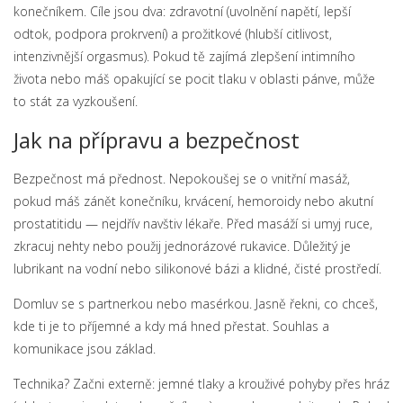
konečníkem. Cíle jsou dva: zdravotní (uvolnění napětí, lepší
odtok, podpora prokrvení) a prožitkové (hlubší citlivost,
intenzivnější orgasmus). Pokud tě zajímá zlepšení intimního
života nebo máš opakující se pocit tlaku v oblasti pánve, může
to stát za vyzkoušení.
Jak na přípravu a bezpečnost
Bezpečnost má přednost. Nepokoušej se o vnitřní masáž,
pokud máš zánět konečníku, krvácení, hemoroidy nebo akutní
prostatitidu — nejdřív navštiv lékaře. Před masáží si umyj ruce,
zkracuj nehty nebo použij jednorázové rukavice. Důležitý je
lubrikant na vodní nebo silikonové bázi a klidné, čisté prostředí.
Domluv se s partnerkou nebo masérkou. Jasně řekni, co chceš,
kde ti je to příjemné a kdy má hned přestat. Souhlas a
komunikace jsou základ.
Technika? Začni externě: jemné tlaky a krouživé pohyby přes hráz