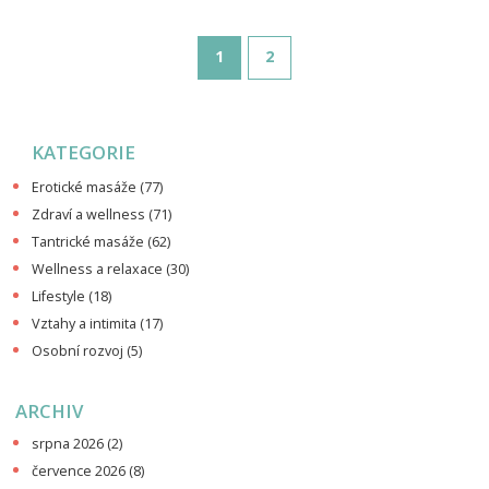
vyhnout. Vše jednoduše, věcně a bez zbytečných tabu.
1
2
KATEGORIE
Erotické masáže
(77)
Zdraví a wellness
(71)
Tantrické masáže
(62)
Wellness a relaxace
(30)
Lifestyle
(18)
Vztahy a intimita
(17)
Osobní rozvoj
(5)
ARCHIV
srpna 2026
(2)
července 2026
(8)