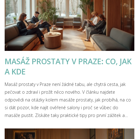
MASÁŽ PROSTATY V PRAZE: CO, JAK
A KDE
Masáž prostaty v Praze není žádné tabu, ale chytrá cesta, jak
pečovat o zdraví i prožít něco nového. V článku najdete
odpovědi na otázky kolem masáže prostaty, jak probíhá, na co
si dát pozor, kde najít ověřené salony i proč se vůbec do
masáže pustit. Získáte taky praktické tipy pro první zážitek a
zajímavosti, které jste možná ještě neslyšeli. Otevřete si nové
obzory bez předsudků a s důrazem na svoje pohodlí a bezpečí.