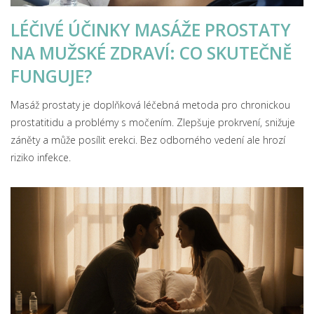
LÉČIVÉ ÚČINKY MASÁŽE PROSTATY
NA MUŽSKÉ ZDRAVÍ: CO SKUTEČNĚ
FUNGUJE?
Masáž prostaty je doplňková léčebná metoda pro chronickou
prostatitidu a problémy s močením. Zlepšuje prokrvení, snižuje
záněty a může posílit erekci. Bez odborného vedení ale hrozí
riziko infekce.