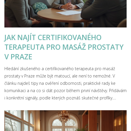
JAK NAJÍT CERTIFIKOVANÉHO
TERAPEUTA PRO MASÁŽ PROSTATY
V PRAZE
Hledání zkušeného a certifikovaného terapeuta pro masáž
prostaty v Praze může být matoucí, ale není to nemožné. V
článku najdeš tipy na ověření odbornosti, praktické rady ke
komunikaci a na co si dát pozor během první návštěvy. Přidávám
i konkrétní signály, podle kterých poznáš skutečné profíky.
Nechybí přehled certifikací, které by měl terapeut mít, a rady kde
vůbec začít hledat. Vše jednoduše a na rovinu, bez zbytečných
slov a mýtů.