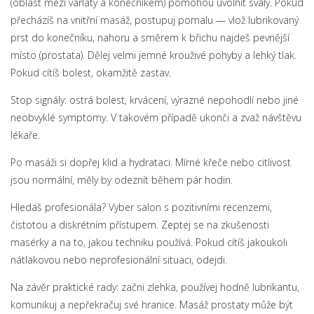
(oblast mezi varlaty a konečníkem) pomohou uvolnit svaly. Pokud
přecházíš na vnitřní masáž, postupuj pomalu — vlož lubrikovaný
prst do konečníku, nahoru a směrem k břichu najdeš pevnější
místo (prostata). Dělej velmi jemné krouživé pohyby a lehký tlak.
Pokud cítíš bolest, okamžitě zastav.
Stop signály: ostrá bolest, krvácení, výrazné nepohodlí nebo jiné
neobvyklé symptomy. V takovém případě ukonči a zvaž návštěvu
lékaře.
Po masáži si dopřej klid a hydrataci. Mírné křeče nebo citlivost
jsou normální, měly by odeznít během pár hodin.
Hledáš profesionála? Vyber salon s pozitivními recenzemi,
čistotou a diskrétním přístupem. Zeptej se na zkušenosti
masérky a na to, jakou techniku používá. Pokud cítíš jakoukoli
nátlakovou nebo neprofesionální situaci, odejdi.
Na závěr praktické rady: začni zlehka, používej hodně lubrikantu,
komunikuj a nepřekračuj své hranice. Masáž prostaty může být