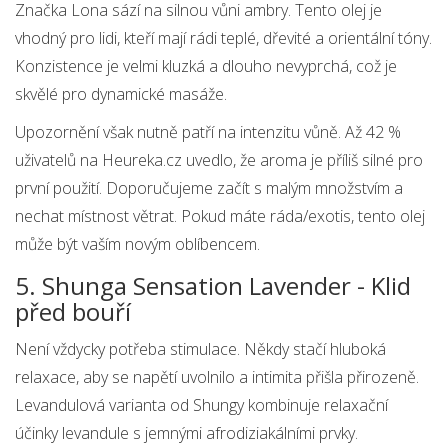
Značka Lona sází na silnou vůni ambry. Tento olej je
vhodný pro lidi, kteří mají rádi teplé, dřevité a orientální tóny.
Konzistence je velmi kluzká a dlouho nevyprchá, což je
skvělé pro dynamické masáže.
Upozornění však nutně patří na intenzitu vůně. Až 42 %
uživatelů na Heureka.cz uvedlo, že aroma je příliš silné pro
první použití. Doporučujeme začít s malým množstvím a
nechat místnost větrat. Pokud máte ráda/exotis, tento olej
může být vaším novým oblíbencem.
5. Shunga Sensation Lavender - Klid
před bouří
Není vždycky potřeba stimulace. Někdy stačí hluboká
relaxace, aby se napětí uvolnilo a intimita přišla přirozeně.
Levandulová varianta od Shungy kombinuje relaxační
účinky levandule s jemnými afrodiziakálními prvky.