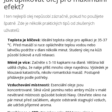
efekt?
I ten nejlepší olej nepůsobí zázračně, pokud ho použijete
špatně. Zde je několik praktických tipů od zkušených
uživatelů:
Teplota je klíčová:
Ideální teplota oleje pro aplikaci je 35-37
°C. Před masáží si ruce opláchněte teplou vodou nebo
lahvičku podržte v dlani několik minut. Studený olej na kůži
působí šokově a ruší relaxaci.
Méně je více:
Začněte s 5-10 kapkami na dlaně. Většina lidí
udělá chybu, že nalije příliš mnoho oleje najednou. Výsledek je
klouzavá katastrofa, nikoliv romantická masáž. Postupně
přidávejte podle potřeby.
Vzduchování místnosti:
Esenciální oleje jsou
koncentrované. Silná vůně jasmínu nebo ambry může v malé
nevětrané místnosti způsobit bolesti hlavy. Otevřete okno na
pár minut před začátkem, abyste odstranili stagnující vzduch,
ale udrželi příjemné aroma.