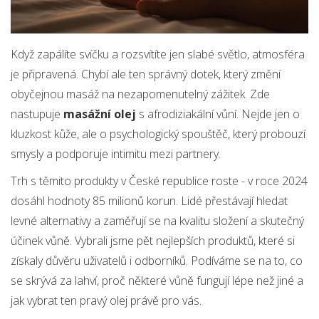
Když zapálíte svíčku a rozsvítíte jen slabé světlo, atmosféra
je připravená. Chybí ale ten správný dotek, který změní
obyčejnou masáž na nezapomenutelný zážitek. Zde
nastupuje
masážní olej
s afrodiziakální vůní. Nejde jen o
kluzkost kůže, ale o psychologický spouštěč, který probouzí
smysly a podporuje intimitu mezi partnery.
Trh s těmito produkty v České republice roste - v roce 2024
dosáhl hodnoty 85 milionů korun. Lidé přestávají hledat
levné alternativy a zaměřují se na kvalitu složení a skutečný
účinek vůně. Vybrali jsme pět nejlepších produktů, které si
získaly důvěru uživatelů i odborníků. Podíváme se na to, co
se skrývá za lahví, proč některé vůně fungují lépe než jiné a
jak vybrat ten pravý olej právě pro vás.