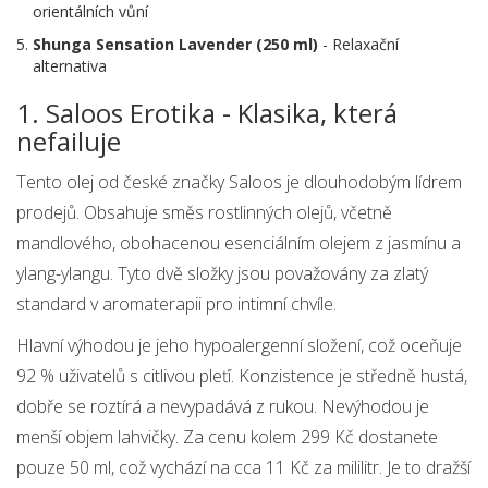
orientálních vůní
Shunga Sensation Lavender (250 ml)
- Relaxační
alternativa
1. Saloos Erotika - Klasika, která
nefailuje
Tento olej od české značky Saloos je dlouhodobým lídrem
prodejů. Obsahuje směs rostlinných olejů, včetně
mandlového, obohacenou esenciálním olejem z jasmínu a
ylang-ylangu. Tyto dvě složky jsou považovány za zlatý
standard v aromaterapii pro intimní chvíle.
Hlavní výhodou je jeho hypoalergenní složení, což oceňuje
92 % uživatelů s citlivou pleťí. Konzistence je středně hustá,
dobře se roztírá a nevypadává z rukou. Nevýhodou je
menší objem lahvičky. Za cenu kolem 299 Kč dostanete
pouze 50 ml, což vychází na cca 11 Kč za mililitr. Je to dražší