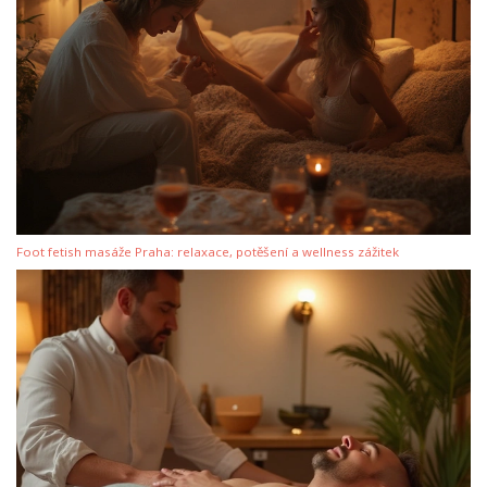
Foot fetish masáže Praha: relaxace, potěšení a wellness zážitek