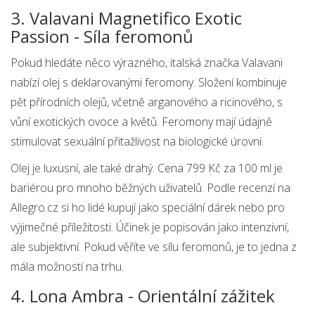
3. Valavani Magnetifico Exotic
Passion - Síla feromonů
Pokud hledáte něco výrazného, italská značka Valavani
nabízí olej s deklarovanými feromony. Složení kombinuje
pět přírodních olejů, včetně arganového a ricinového, s
vůní exotických ovoce a květů. Feromony mají údajně
stimulovat sexuální přitažlivost na biologické úrovni.
Olej je luxusní, ale také drahý. Cena 799 Kč za 100 ml je
bariérou pro mnoho běžných uživatelů. Podle recenzí na
Allegro.cz si ho lidé kupují jako speciální dárek nebo pro
výjimečné příležitosti. Účinek je popisován jako intenzivní,
ale subjektivní. Pokud věříte ve sílu feromonů, je to jedna z
mála možností na trhu.
4. Lona Ambra - Orientální zážitek