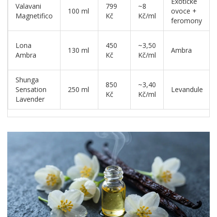
Exotické
Valavani
799
~8
100 ml
ovoce +
Magnetifico
Kč
Kč/ml
feromony
Lona
450
~3,50
130 ml
Ambra
Ambra
Kč
Kč/ml
Shunga
850
~3,40
Sensation
250 ml
Levandule
Kč
Kč/ml
Lavender