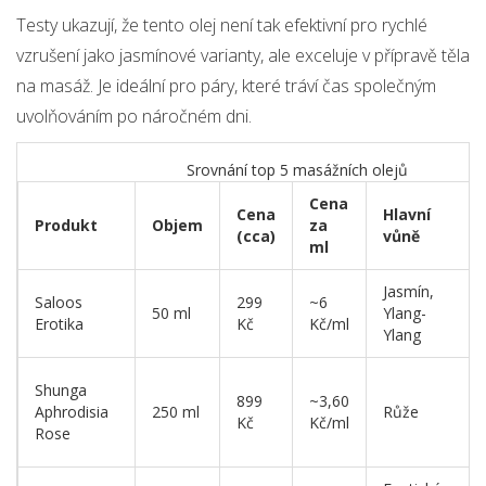
Testy ukazují, že tento olej není tak efektivní pro rychlé
vzrušení jako jasmínové varianty, ale exceluje v přípravě těla
na masáž. Je ideální pro páry, které tráví čas společným
uvolňováním po náročném dni.
Srovnání top 5 masážních olejů
Cena
Cena
Hlavní
Produkt
Objem
za
(cca)
vůně
ml
Jasmín,
Saloos
299
~6
50 ml
Ylang-
Erotika
Kč
Kč/ml
Ylang
Shunga
899
~3,60
Aphrodisia
250 ml
Růže
Kč
Kč/ml
Rose