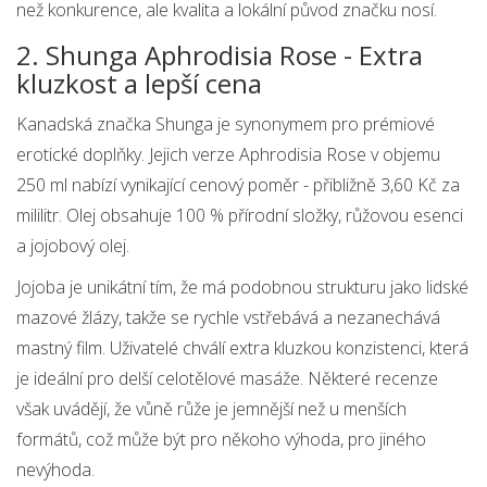
než konkurence, ale kvalita a lokální původ značku nosí.
2. Shunga Aphrodisia Rose - Extra
kluzkost a lepší cena
Kanadská značka Shunga je synonymem pro prémiové
erotické doplňky. Jejich verze Aphrodisia Rose v objemu
250 ml nabízí vynikající cenový poměr - přibližně 3,60 Kč za
mililitr. Olej obsahuje 100 % přírodní složky, růžovou esenci
a jojobový olej.
Jojoba je unikátní tím, že má podobnou strukturu jako lidské
mazové žlázy, takže se rychle vstřebává a nezanechává
mastný film. Uživatelé chválí extra kluzkou konzistenci, která
je ideální pro delší celotělové masáže. Některé recenze
však uvádějí, že vůně růže je jemnější než u menších
formátů, což může být pro někoho výhoda, pro jiného
nevýhoda.