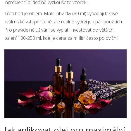
ingrediencí a ideálně vyzkoušejte vzorek.
Třetí bod je objem. Malé lahvičky (50 ml) vypadají lákavě
kvůli nízké vstupní ceně, ale reálně vydrží jen pár použitích.
Pro pravidelné užívání se vyplatí investovat do větších
balení 100-250 ml, kde je cena za mililitr často poloviční.
Jak aplikovat olej pro maximální