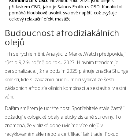
Kombinace s CBD:
Novinkou roku 2024 jsou oleje s
přídavkem CBD, jako je Saloos Erotika s CBD. Kanabidiol
pomáhá hloubkově uvolnit svalové napětí, což zvyšuje
celkový relaxační efekt masáže.
Budoucnost afrodiziakálních
olejů
Trh se rychle mění. Analytici z MarketWatch předpovídají
růst o 9,2 % ročně do roku 2027. Hlavním trendem je
personalizace. Již na podzim 2025 plánuje značka Shunga
kolekci, kde si zákazníci budou moci vybírat ze šesti
základních afrodiziakálních kombinací a sestavit si vlastní
vůni.
Dalším směrem je udržitelnost. Spotřebitelé stále častěji
požadují ekologické obaly a eticky získané suroviny. To
znamená, že v blízké době uvidíme více olejů v
recyklovaném skle nebo s certifikací fair trade. Pokud