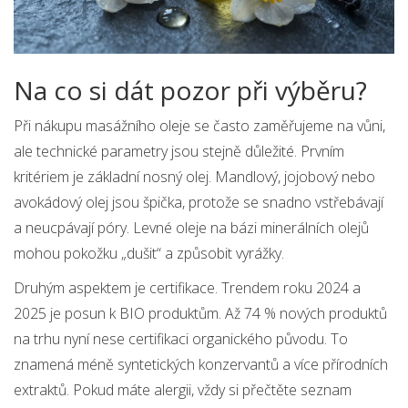
Na co si dát pozor při výběru?
Při nákupu masážního oleje se často zaměřujeme na vůni,
ale technické parametry jsou stejně důležité. Prvním
kritériem je základní nosný olej. Mandlový, jojobový nebo
avokádový olej jsou špička, protože se snadno vstřebávají
a neucpávají póry. Levné oleje na bázi minerálních olejů
mohou pokožku „dušit“ a způsobit vyrážky.
Druhým aspektem je certifikace. Trendem roku 2024 a
2025 je posun k BIO produktům. Až 74 % nových produktů
na trhu nyní nese certifikaci organického původu. To
znamená méně syntetických konzervantů a více přírodních
extraktů. Pokud máte alergii, vždy si přečtěte seznam