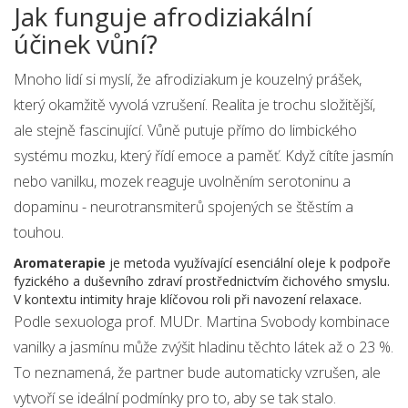
Jak funguje afrodiziakální
účinek vůní?
Mnoho lidí si myslí, že afrodiziakum je kouzelný prášek,
který okamžitě vyvolá vzrušení. Realita je trochu složitější,
ale stejně fascinující. Vůně putuje přímo do limbického
systému mozku, který řídí emoce a paměť. Když cítíte jasmín
nebo vanilku, mozek reaguje uvolněním serotoninu a
dopaminu - neurotransmiterů spojených se štěstím a
touhou.
Aromaterapie
je
metoda využívající esenciální oleje k podpoře
fyzického a duševního zdraví prostřednictvím čichového smyslu
.
V kontextu intimity hraje klíčovou roli při navození relaxace.
Podle sexuologa prof. MUDr. Martina Svobody kombinace
vanilky a jasmínu může zvýšit hladinu těchto látek až o 23 %.
To neznamená, že partner bude automaticky vzrušen, ale
vytvoří se ideální podmínky pro to, aby se tak stalo.