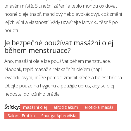
tmavém místě. Sluneční záření a teplo mohou oxidovat
nosné oleje (např. mandlový nebo avokádový), což změní
jejich vůni a vlastnosti. Vždy uzavírejte lahvičku těsně po
použití.
Je bezpečné používat masážní olej
během menstruace?
Ano, masážní oleje lze používat během menstruace.
Naopak, teplá masáž s relaxačním olejem (např.
levandulovým) může pomoci zmírnit křeče a bolest břicha.
Dbejte pouze na hygienu a použijte ubrus, aby se olej
nedostal do ložního prádla.
Štítky:
masážní olej
afrodiziakum
erotická masáž
Saloos Erotika
Shunga Aphrodisia