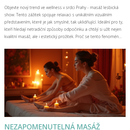
Objevte nový trend ve wellness v srdci Prahy - masáž lesbická
show. Tento zážitek spojuje relaxaci s unikátním vizuálním
představením, které je jak smyslné, tak uklidňující. Ideální pro ty,
kteří hledají netradiční způsoby odpočinku a chtějí si užít nejen
kvalitní masáž, ale i estetický prožitek. Proč se tento fenomén
stal oblíbeným a na co si dát pozor, se dozvíte v našem článku.
NEZAPOMENUTELNÁ MASÁŽ