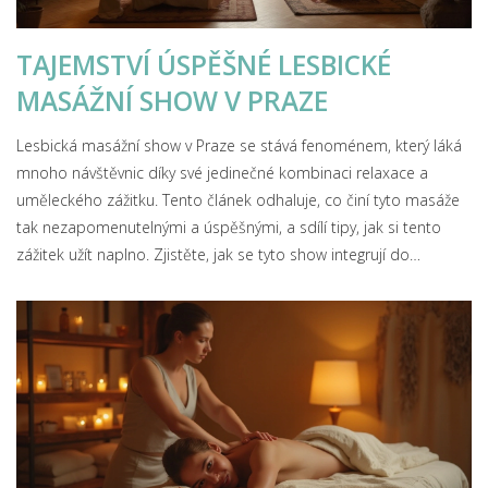
TAJEMSTVÍ ÚSPĚŠNÉ LESBICKÉ
MASÁŽNÍ SHOW V PRAZE
Lesbická masážní show v Praze se stává fenoménem, který láká
mnoho návštěvnic díky své jedinečné kombinaci relaxace a
uměleckého zážitku. Tento článek odhaluje, co činí tyto masáže
tak nezapomenutelnými a úspěšnými, a sdílí tipy, jak si tento
zážitek užít naplno. Zjistěte, jak se tyto show integrují do
pražského kulturního prostoru a proč jsou tolik oblíbené.
Objevte kouzlo intimní atmosféry a profesionálního přístupu,
které činí z této show nezapomenutelný zážitek.