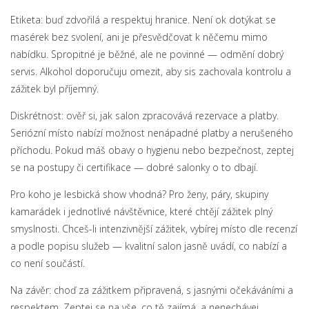
Etiketa: buď zdvořilá a respektuj hranice. Není ok dotýkat se
masérek bez svolení, ani je přesvědčovat k něčemu mimo
nabídku. Spropitné je běžné, ale ne povinné — odmění dobrý
servis. Alkohol doporučuju omezit, aby sis zachovala kontrolu a
zážitek byl příjemný.
Diskrétnost: ověř si, jak salon zpracovává rezervace a platby.
Seriózní místo nabízí možnost nenápadné platby a nerušeného
příchodu. Pokud máš obavy o hygienu nebo bezpečnost, zeptej
se na postupy či certifikace — dobré salonky o to dbají.
Pro koho je lesbická show vhodná? Pro ženy, páry, skupiny
kamarádek i jednotlivé návštěvnice, které chtějí zážitek plný
smyslnosti. Chceš-li intenzivnější zážitek, vybírej místo dle recenzí
a podle popisu služeb — kvalitní salon jasně uvádí, co nabízí a
co není součástí.
Na závěr: choď za zážitkem připravená, s jasnými očekáváními a
respektem. Zeptej se na vše, co tě zajímá, a nenechávej