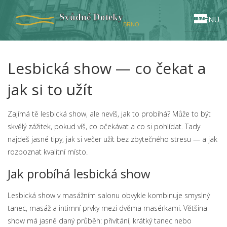
MENU
Lesbická show — co čekat a
jak si to užít
Zajímá tě lesbická show, ale nevíš, jak to probíhá? Může to být
skvělý zážitek, pokud víš, co očekávat a co si pohlídat. Tady
najdeš jasné tipy, jak si večer užít bez zbytečného stresu — a jak
rozpoznat kvalitní místo.
Jak probíhá lesbická show
Lesbická show v masážním salonu obvykle kombinuje smyslný
tanec, masáž a intimní prvky mezi dvěma masérkami. Většina
show má jasně daný průběh: přivítání, krátký tanec nebo