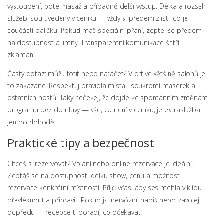
vystoupení, poté masáž a případně delší výstup. Délka a rozsah
služeb jsou uvedeny v ceníku — vždy si předem zjisti, co je
součástí balíčku. Pokud máš speciální přání, zeptej se předem
na dostupnost a limity. Transparentní komunikace šetří
zklamání.
Častý dotaz: můžu fotit nebo natáčet? V drtivé většině salonů je
to zakázané. Respektuj pravidla místa i soukromí masérek a
ostatních hostů. Taky nečekej, že dojde ke spontánním změnám
programu bez domluvy — vše, co není v ceníku, je extraslužba
jen po dohodě.
Praktické tipy a bezpečnost
Chceš si rezervovat? Volání nebo online rezervace je ideální.
Zeptáš se na dostupnost, délku show, cenu a možnost
rezervace konkrétní místnosti. Přijď včas, aby ses mohla v klidu
převléknout a připravit. Pokud jsi nervózní, napiš nebo zavolej
dopředu — recepce ti poradí, co očekávat.