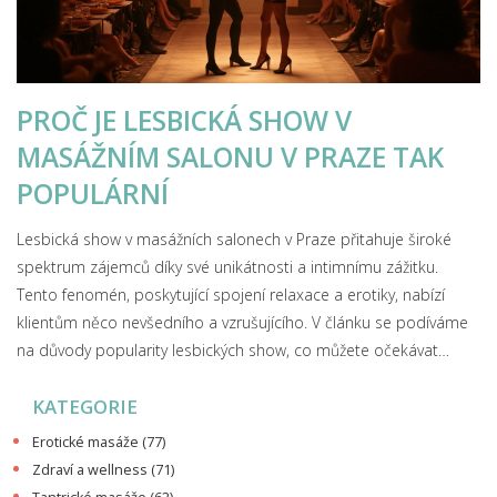
PROČ JE LESBICKÁ SHOW V
MASÁŽNÍM SALONU V PRAZE TAK
POPULÁRNÍ
Lesbická show v masážních salonech v Praze přitahuje široké
spektrum zájemců díky své unikátnosti a intimnímu zážitku.
Tento fenomén, poskytující spojení relaxace a erotiky, nabízí
klientům něco nevšedního a vzrušujícího. V článku se podíváme
na důvody popularity lesbických show, co můžete očekávat
během návštěvy a tipy pro bezpečné a příjemné zážitky.
KATEGORIE
Erotické masáže
(77)
Zdraví a wellness
(71)