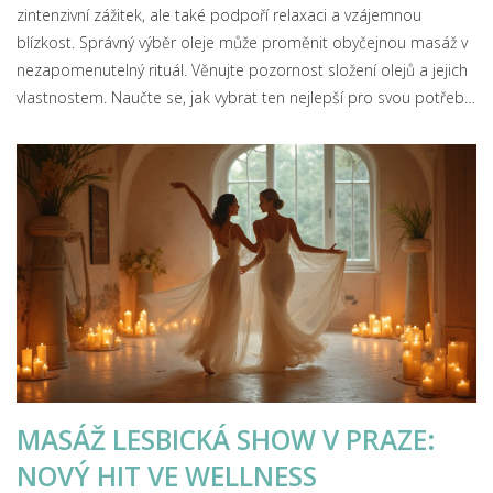
zintenzivní zážitek, ale také podpoří relaxaci a vzájemnou
blízkost. Správný výběr oleje může proměnit obyčejnou masáž v
nezapomenutelný rituál. Věnujte pozornost složení olejů a jejich
vlastnostem. Naučte se, jak vybrat ten nejlepší pro svou potřebu
a jak ho správně použít.
MASÁŽ LESBICKÁ SHOW V PRAZE:
NOVÝ HIT VE WELLNESS