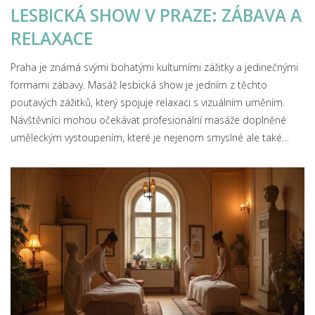
LESBICKÁ SHOW V PRAZE: ZÁBAVA A
RELAXACE
Praha je známá svými bohatými kulturními zážitky a jedinečnými
formami zábavy. Masáž lesbická show je jedním z těchto
poutavých zážitků, který spojuje relaxaci s vizuálním uměním.
Návštěvníci mohou očekávat profesionální masáže doplněné
uměleckým vystoupením, které je nejenom smyslné ale také
esteticky inspirativní. Tato forma show přitahuje návštěvníky z
celého světa, přičemž poskytuje neotřelou perspektivu a nový
rozměr k tradičním zážitkům. Pokud hledáte večer plný vzrušení
a odpočinku, tato show vás jistě nezklame.