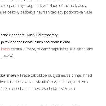
 o elegantní vystoupení, které klade důraz na krásu a
, že celkový zážitek je navržen tak, aby podporoval vaše
obené k podpoře uklidňující atmosféry.
, přizpůsobené individuálním potřebám klienta.
llness
centra v Praze, přičemž nejdůležitější je zjistit, jaké
 používá.
cká show
v Praze tak oblíbená, zjistíme, že přináší hned
kombinaci relaxace a vizuálního vjemu. Lidí, kteří toto
é tělo a nechat se unést estetickým zážitkem.