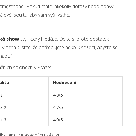
městnanci. Pokud máte jakékoliv dotazy nebo obavy
lové jsou tu, aby vám vyšli vstříc.
cká show
styl, který hledáte. Dejte si proto dostatek
 Možná zjistíte, že potřebujete několik sezení, abyste se
abízí.
ážních salonech v Praze:
alita
Hodnocení
a 1
4.8/5
a 2
4.7/5
a 3
4.9/5
nikátnímu relaxačnímu zážitku!