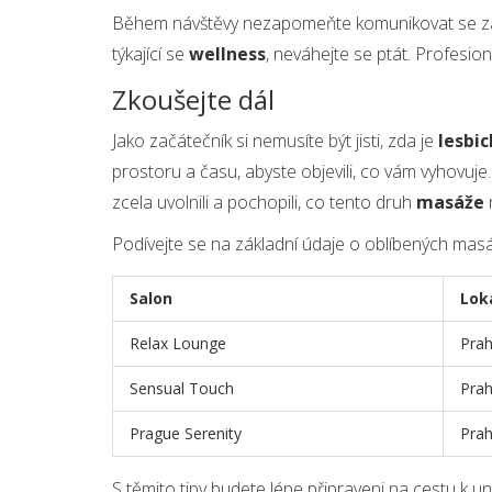
Během návštěvy nezapomeňte komunikovat se za
týkající se
wellness
, neváhejte se ptát. Profesioná
Zkoušejte dál
Jako začátečník si nemusíte být jisti, zda je
lesbi
prostoru a času, abyste objevili, co vám vyhovuje.
zcela uvolnili a pochopili, co tento druh
masáže
n
Podívejte se na základní údaje o oblíbených mas
Salon
Lok
Relax Lounge
Prah
Sensual Touch
Prah
Prague Serenity
Prah
S těmito tipy budete lépe připraveni na cestu k u