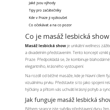
Jaké jsou výhody
Tipy pro začátečníky
Kde v Praze ji vyzkoušet
Co očekávat a na co pozor
Co je masáž lesbická show
Masáž lesbická show
je unikátní wellness zážit
a divadelním představením. Tento koncept vznikl př
Praze. Předpokládá se, že kombinuje blahodárné 
elegantního, krásného vystoupení.
Na rozdíl od běžné masáže, kde je hlavní cílem fy
vizuálnímu prvku. Představte si to jako spojení rel
hýčkány a přitom vás uchvátí krásný pohyb a sync
Jak funguje masáž lesbická sh
Během seance jste svědky představení dvou žen, 