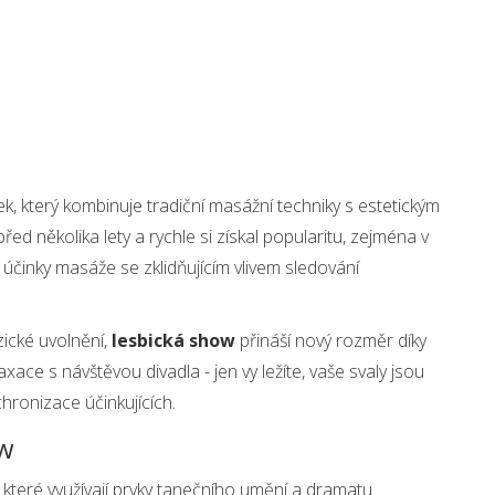
ek, který kombinuje tradiční masážní techniky s estetickým
ed několika lety a rychle si získal popularitu, zejména v
účinky masáže se zklidňujícím vlivem sledování
zické uvolnění,
lesbická show
přináší nový rozměr díky
axace s návštěvou divadla - jen vy ležíte, vaše svaly jsou
hronizace účinkujících.
ow
které využívají prvky tanečního umění a dramatu.