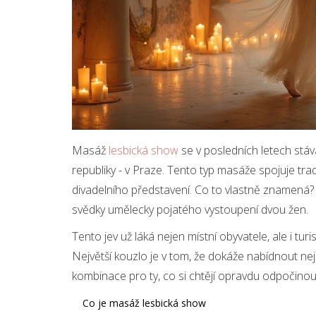
Masáž
lesbická show
se v posledních letech stáv
republiky - v Praze. Tento typ masáže spojuje trad
divadelního představení. Co to vlastně znamená? 
svědky umělecky pojatého vystoupení dvou žen.
Tento jev už láká nejen místní obyvatele, ale i tur
Největší kouzlo je v tom, že dokáže nabídnout nejen
kombinace pro ty, co si chtějí opravdu odpočinou
Co je masáž lesbická show