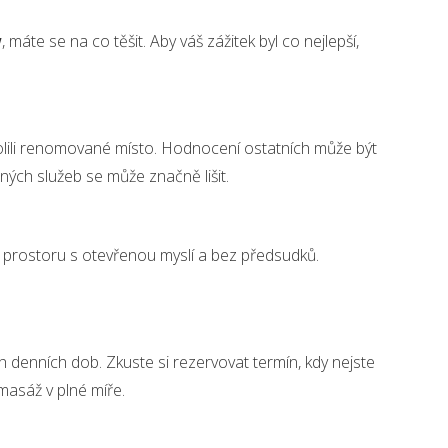
w
, máte se na co těšit. Aby váš zážitek byl co nejlepší,
zvolili renomované místo. Hodnocení ostatních může být
ných služeb se může značně lišit.
do prostoru s otevřenou myslí a bez předsudků.
 denních dob. Zkuste si rezervovat termín, kdy nejste
masáž v plné míře.