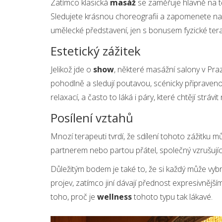
Zatímco klasická
masáž
se zaměřuje hlavně na těl
Sledujete krásnou choreografii a zapomenete na 
umělecké představení, jen s bonusem fyzické tera
Estetický zážitek
Jelikož jde o
show
, některé masážní salony v Praze
pohodlně a sledují poutavou, scénicky připraveno
relaxací, a často to láká i páry, které chtějí strávit
Posílení vztahů
Mnozí terapeuti tvrdí, že sdílení tohoto zážitku můž
partnerem nebo partou přátel, společný vzrušujíc
Důležitým bodem je také to, že si každý může vybra
projev, zatímco jiní dávají přednost expresivněj
toho, proč je
wellness
tohoto typu tak lákavé.