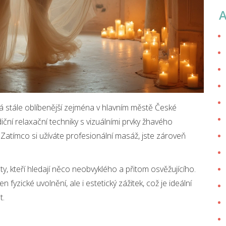
á stále oblíbenější zejména v hlavním městě České
iční relaxační techniky s vizuálními prvky žhavého
Zatímco si užíváte profesionální masáž, jste zároveň
isty, kteří hledají něco neobvyklého a přitom osvěžujícího.
 fyzické uvolnění, ale i estetický zážitek, což je ideální
t.