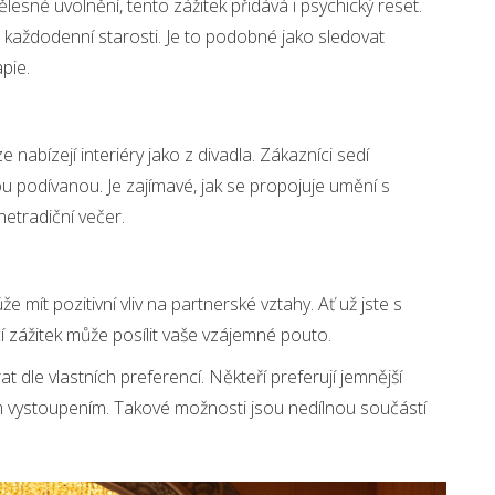
esné uvolnění, tento zážitek přidává i psychický reset.
každodenní starosti. Je to podobné jako sledovat
pie.
 nabízejí interiéry jako z divadla. Zákazníci sedí
u podívanou. Je zajímavé, jak se propojuje umění s
 netradiční večer.
e mít pozitivní vliv na partnerské vztahy. Ať už jste s
í zážitek může posílit vaše vzájemné pouto.
t dle vlastních preferencí. Někteří preferují jemnější
ším vystoupením. Takové možnosti jsou nedílnou součástí