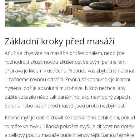
Základní kroky před masáží
Ať už se chystáte na masáž s profesionálem, nebo jste
rozhodnutí zkusit novou zkušenost se svým partnerem,
příprava je klíčem k úspěchu. Nebudu vás zbytečně napínat
– začneme rovnou od věci. První a základní krok je intimní
hygiena, což je absolutní must-have. Nikdo nechce, aby
zážitek zkazilo něco tak banálního jako nevhodný zápach.
Sprcha nebo lázeň před masáží jsou proto nezbytností.
Kromě mytí je dobré zbavit se i veškerého ochlupení, pokud
to máte ve zvyku. Hladká pokožka zvyšuje citlivost na dotek
a celkový pocit z masáže bude intenzivnější. Samozřejmě je