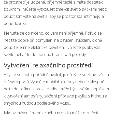
že prostředí je uklizené, příjemně teplé a máte dostatek
soukromí. Můžete vyzkoušet změkčit světlo svíčkami nebo
použít stmívatelná světla, aby se prostor stal intimnější a
pohodovější.
Nenuťte se do ničeho, co vám není příjemné. Pokud se
necítíte dobře při pomyšlení na osvícení svíčkami, klidně
použijte jemné elektrické osvětlení. Důležité je, aby vás
světlo netlačilo do posunu hranic vaší pohody.
Vytvoření relaxačního prostředí
Abyste se mohli pořádně uvolnit, je důležité se zbavit všech
rušivých prvků. Vypněte mobilní telefony nebo je alespoň
dejte do režimu letadla. Hudba může být skvělým doplňkem
k vytvoření atmosféry, takže si připravte playlist s klidnou a
smyslnou hudbou podle svého vkusu.
Jakoby mávnutím kouzelného proutku můžete změnit