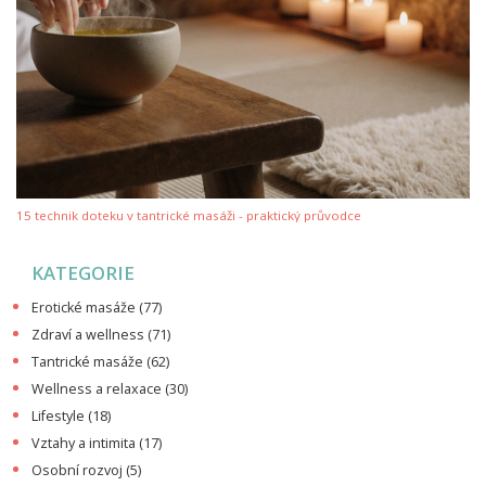
15 technik doteku v tantrické masáži - praktický průvodce
KATEGORIE
Erotické masáže
(77)
Zdraví a wellness
(71)
Tantrické masáže
(62)
Wellness a relaxace
(30)
Lifestyle
(18)
Vztahy a intimita
(17)
Osobní rozvoj
(5)