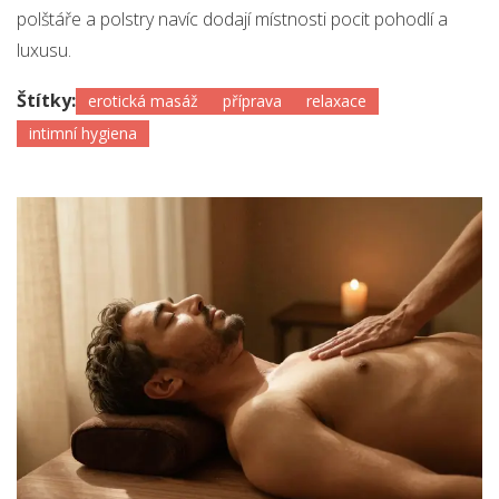
polštáře a polstry navíc dodají místnosti pocit pohodlí a
luxusu.
Štítky:
erotická masáž
příprava
relaxace
intimní hygiena