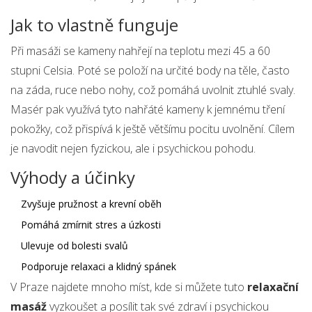
Jak to vlastně funguje
Při masáži se kameny nahřejí na teplotu mezi 45 a 60
stupni Celsia. Poté se položí na určité body na těle, často
na záda, ruce nebo nohy, což pomáhá uvolnit ztuhlé svaly.
Masér pak využívá tyto nahřáté kameny k jemnému tření
pokožky, což přispívá k ještě většímu pocitu uvolnění. Cílem
je navodit nejen fyzickou, ale i psychickou pohodu.
Výhody a účinky
Zvyšuje pružnost a krevní oběh
Pomáhá zmírnit stres a úzkosti
Ulevuje od bolesti svalů
Podporuje relaxaci a klidný spánek
V Praze najdete mnoho míst, kde si můžete tuto
relaxační
masáž
vyzkoušet a posílit tak své zdraví i psychickou