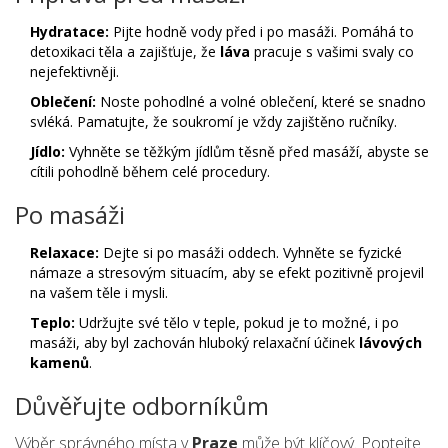
Hydratace:
Pijte hodně vody před i po masáži. Pomáhá to
detoxikaci těla a zajišťuje, že
láva
pracuje s vašimi svaly co
nejefektivněji.
Oblečení:
Noste pohodlné a volné oblečení, které se snadno
svléká. Pamatujte, že soukromí je vždy zajištěno ručníky.
Jídlo:
Vyhněte se těžkým jídlům těsně před masáží, abyste se
cítili pohodlně během celé procedury.
Po masáži
Relaxace:
Dejte si po masáži oddech. Vyhněte se fyzické
námaze a stresovým situacím, aby se efekt pozitivně projevil
na vašem těle i mysli.
Teplo:
Udržujte své tělo v teple, pokud je to možné, i po
masáži, aby byl zachován hluboký relaxační účinek
lávových
kamenů
.
Důvěřujte odborníkům
Výběr správného místa v
Praze
může být klíčový. Poptejte