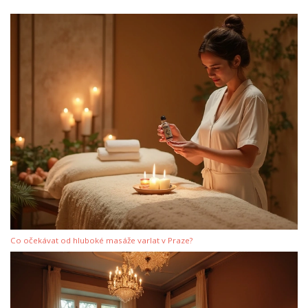
Co očekávat od hluboké masáže varlat v Praze?