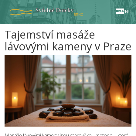
MENU
Tajemství masáže
lávovými kameny v Praze
Masáže lávovými kameny jsou starověkou metodou, která