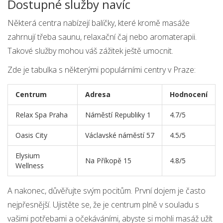
Dostupné služby navíc
Některá centra nabízejí balíčky, které kromě masáže
zahrnují třeba saunu, relaxační čaj nebo aromaterapii.
Takové služby mohou váš zážitek ještě umocnit.
Zde je tabulka s některými populárními centry v Praze:
Centrum
Adresa
Hodnocení
Relax Spa Praha
Náměstí Republiky 1
4.7/5
Oasis City
Václavské náměstí 57
4.5/5
Elysium
Na Příkopě 15
4.8/5
Wellness
A nakonec, důvěřujte svým pocitům. První dojem je často
nejpřesnější. Ujistěte se, že je centrum plně v souladu s
vašimi potřebami a očekáváními, abyste si mohli masáž užít