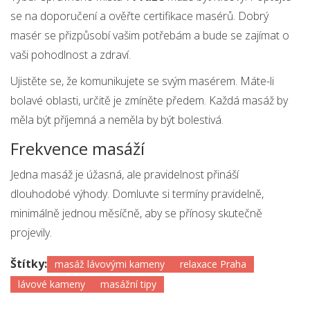
se na doporučení a ověřte certifikace masérů. Dobrý
masér se přizpůsobí vašim potřebám a bude se zajímat o
vaši pohodlnost a zdraví.
Ujistěte se, že komunikujete se svým masérem. Máte-li
bolavé oblasti, určitě je zmíněte předem. Každá masáž by
měla být příjemná a neměla by být bolestivá.
Frekvence masáží
Jedna masáž je úžasná, ale pravidelnost přináší
dlouhodobé výhody. Domluvte si termíny pravidelně,
minimálně jednou měsíčně, aby se přínosy skutečně
projevily.
Štítky:
masáž lávovými kameny
relaxace Praha
lávové kameny
masážní tipy