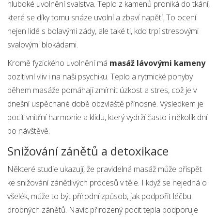
hluboké uvolnění svalstva. Teplo z kamenů proniká do tkání,
které se díky tomu snáze uvolní a zbaví napětí. To ocení
nejen lidé s bolavými zády, ale také ti, kdo trpí stresovými
svalovými blokádami.
Kromě fyzického uvolnění má
masáž lávovými kameny
pozitivní vliv i na naši psychiku. Teplo a rytmické pohyby
během masáže pomáhají zmírnit úzkost a stres, což je v
dnešní uspěchané době obzvláště přínosné. Výsledkem je
pocit vnitřní harmonie a klidu, který vydrží často i několik dní
po návštěvě.
Snižování zánětů a detoxikace
Některé studie ukazují, že pravidelná masáž může přispět
ke snižování zánětlivých procesů v těle. I když se nejedná o
všelék, může to být přírodní způsob, jak podpořit léčbu
drobných zánětů. Navíc přirozený pocit tepla podporuje