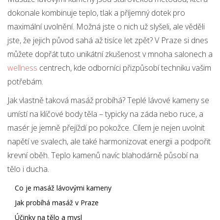
dokonale kombinuje teplo, tlak a příjemný dotek pro
maximální uvolnění. Možná jste o nich už slyšeli, ale věděli
jste, že jejich původ sahá až tisíce let zpět? V Praze si dnes
můžete dopřát tuto unikátní zkušenost v mnoha salonech a
wellness
centrech, kde odborníci přizpůsobí techniku vašim
potřebám.
Jak vlastně taková masáž probíhá? Teplé lávové kameny se
umístí na klíčové body těla – typicky na záda nebo ruce, a
masér je jemně přejíždí po pokožce. Cílem je nejen uvolnit
napětí ve svalech, ale také harmonizovat energii a podpořit
krevní oběh. Teplo kamenů navíc blahodárně působí na
tělo i ducha.
Co je masáž lávovými kameny
Jak probíhá masáž v Praze
Účinky na tělo a mysl