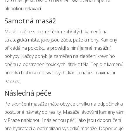
Tato část je klíčová pro uvolnění svalového napětí a
hlubokou relaxaci.
Samotná masáž
Masér začne s rozmístěním zahřátých kamenů na
strategická místa, jako jsou záda, paže a nohy. Kameny
přikládá na pokožku a provádí s nimi jemné masážní
pohyby. Každý pohyb je zaměřen na zlepšení krevního
oběhu a odstranění toxických látek z těla. Teplo z kamenů
proniká hluboko do svalových tkání a nabízí maximální
relaxaci.
Následná péče
Po skončení masáže máte obvykle chvilku na odpočinek a
postupné návraty do reality. Masáže lávovými kameny vám
v Praze nabídnou i následnou péči, jako jsou doporučení
pro hydrataci a optimalizaci výsledků masáže. Doporučuje